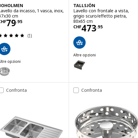
BOHOLMEN
TALLSJÖN
Lavello da incasso, 1 vasca, inox,
Lavello con frontale a vista,
47x30 cm
grigio scuro/effetto pietra,
Prezzo CHF 79.95
79
80x65 cm
CHF
.
95
Prezzo CHF 473
473
CHF
.
95
Recensione: 5 fuori da 5 stelle. Totale recensioni:
(1)
Altre opzioni
TALLSJÖN
ltre opzioni
Opzione: TALLSJÖN, Lavello con f
BOHOLMEN
pzione: BOHOLMEN, Lavello da incasso, 1 vasca, inox, 45 cm
Confronta
Confronta