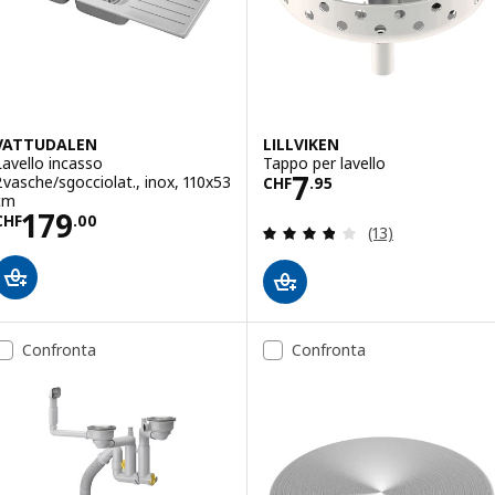
VATTUDALEN
LILLVIKEN
Lavello incasso
Tappo per lavello
Prezzo CHF 7.9
7
2vasche/sgocciolat., inox, 110x53
CHF
.
95
cm
Prezzo CHF 179.00
179
CHF
.
00
Recensione: 3.8 f
(13)
Confronta
Confronta