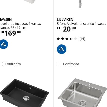
HAVSEN
LILLVIKEN
Lavello da incasso, 1 vasca,
Sifone/valvola di scarico 1 vasca
Prezzo CHF 20.
20
bianco, 53x47 cm
CHF
.
00
Prezzo CHF 169.00
169
CHF
.
00
Recensione: 3.5 f
(14)
Confronta
Confronta