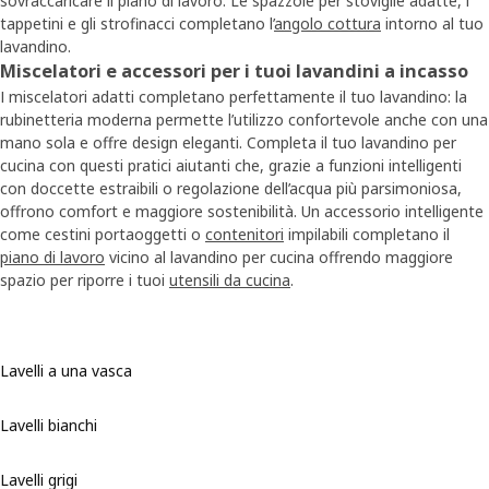
sovraccaricare il piano di lavoro. Le spazzole per stoviglie adatte, i
tappetini e gli strofinacci completano l’
angolo cottura
intorno al tuo
lavandino.
Miscelatori e accessori per i tuoi lavandini a incasso
I miscelatori adatti completano perfettamente il tuo lavandino: la
rubinetteria moderna permette l’utilizzo confortevole anche con una
mano sola e offre design eleganti. Completa il tuo lavandino per
cucina con questi pratici aiutanti che, grazie a funzioni intelligenti
con doccette estraibili o regolazione dell’acqua più parsimoniosa,
offrono comfort e maggiore sostenibilità. Un accessorio intelligente
come cestini portaoggetti o
contenitori
impilabili completano il
piano di lavoro
vicino al lavandino per cucina offrendo maggiore
spazio per riporre i tuoi
utensili da cucina
.
Lavelli a una vasca
Lavelli bianchi
Lavelli grigi