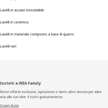
Lavelli in acciaio inossidabile
Lavelli in ceramica
Lavelli in materiale composito a base di quarzo
Lavelli neri
Piè
Iscriviti a IKEA Family
di
Ricevi offerte esclusive, ispirazione e tanto altro ancora per dare
vita alle tue idee. Il tutto gratuitamente.
pagina
Scopri di più