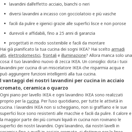
lavandini dall’effetto acciaio, bianchi o neri
diversi lavandini a incasso con gocciolatoio e più vasche
facili da pulire e igienici grazie alle superfici lisce e non porose
durevoli e affidabili, fino a 25 anni di garanzia
progettati in modo sostenibile e facili da montare
Hai già pianificato la tua cucina dei sogni IKEA? Hai scelto
armadi
alti
,
elettrodomestici
,
frontali
e
illuminazione
? Allora manca solo una
cosa: il tuo lavandino nuovo di zecca IKEA. Un consiglio: dota i tuoi
lavandini per cucina di un miscelatore IKEA che risparmia acqua e
può aggiungere funzioni intelligenti alla tua cucina.
I vantaggi dei nostri lavandini per cucina in acciaio
cromato, ceramica o quarzo
Ogni piano per lavello IKEA e ogni lavandino IKEA sono realizzati
proprio per la
cucina
. Per l’uso quotidiano, per tutte le attività in
cucina. I lavandini IKEA non si scheggiano, non si graffiano e le sue
superfici lisce sono resistenti alle macchie e facili da pulire. Il calore e
la maggior parte dei più comuni liquidi in cucina non rovinano le
superfici dei nostri lavandini. Ogni lavandino, dai nostri lavelli in
ceramica fino a quelli in acciaio cromato, si distingue per le linee