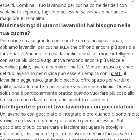
esperti. Combina il tuo lavandino per cucina come desideri con
scolapiatti
separati,
taglieri
o accessori salvaspazio per ancora
maggiore funzionalità.
Multitasking: di quanti lavandini hai bisogno nella
tua cucina?
Per cucine e case grandi o per cuoche e cuochi appassionati,
abbiamo lavandini per cucina IKEA che offrono ancora più spazio e
funzionalità. Varianti con due lavandini o una soluzione intelligente
con vasca più piccola aggiuntiva rendono ancora più veloce e
semplice pulire, lavare e riempire il piatto. Mentre la vasca grande
del tuo lavandino per cucina può essere riempita con i
piatti
, il
lavandino aggiuntivo, grande o piccolo, offre spazio per verdure
pulite, pasta fumante o per scolare velocemente i liquidi. Questa
soluzione è particolarmente pratica quando vuoi fare più cose allo
stesso tempo o lavori con grandi quantità di alimenti.
Intelligente e protettivo: lavandini con gocciolatoio
Un lavandino con gocciolatoio integrato è oro quando ci sono molte
stoviglie da lavare o rimane poco posto per gli accessori. Sul
gocciolatoio puoi conservare e lasciare asciugare le stoviglie
gocciolanti, i
bicchieri
o le
posate
e lasciare defluire l’acqua senza