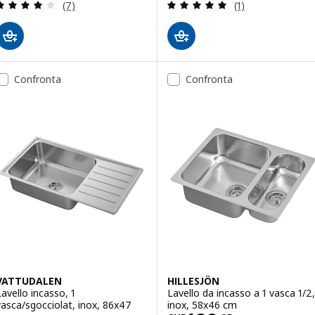
Recensione: 4.1 fuori da 5 stelle. Totale recension
Recensione: 5 fuo
(7)
(1)
Confronta
Confronta
VATTUDALEN
HILLESJÖN
Lavello incasso, 1
Lavello da incasso a 1 vasca 1/2,
vasca/sgocciolat, inox, 86x47
inox, 58x46 cm