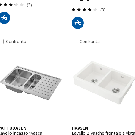
Recensione: 3.3 fuori da 5 stelle. Totale recension
(3)
Recensione: 3.7 f
(3)
Confronta
Confronta
VATTUDALEN
HAVSEN
Lavello incasso 1vasca
Lavello 2 vasche frontale a vista