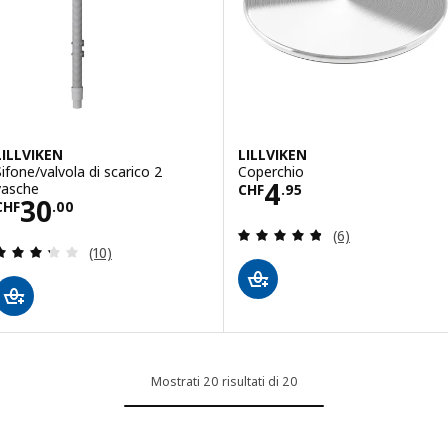
LILLVIKEN
LILLVIKEN
Sifone/valvola di scarico 2
Coperchio
Prezzo CHF 4.9
4
vasche
CHF
.
95
Prezzo CHF 30.00
30
CHF
.
00
Recensione: 4.8 f
(6)
Recensione: 3.3 fuori da 5 stelle. Totale recension
(10)
Mostrati 20 risultati di 20