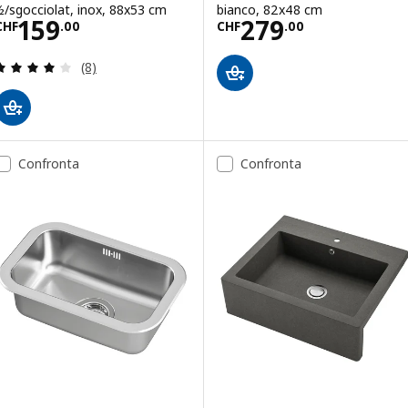
½/sgocciolat, inox, 88x53 cm
bianco, 82x48 cm
Prezzo CHF 159.00
Prezzo CHF 279
159
279
CHF
.
00
CHF
.
00
Recensione: 4 fuori da 5 stelle. Totale recensioni:
(8)
Confronta
Confronta