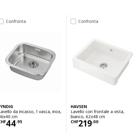
Vai ai risultati
Elenco dei risultati
Confronta
Confronta
FYNDIG
HAVSEN
Lavello da incasso, 1 vasca, inox,
Lavello con frontale a vista,
46x40 cm
bianco, 62x48 cm
Prezzo CHF 44.95
Prezzo CHF 219
44
219
CHF
.
95
CHF
.
00