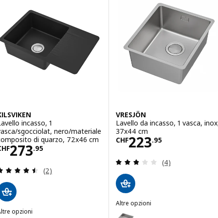
KILSVIKEN
VRESJÖN
Lavello incasso, 1
Lavello da incasso, 1 vasca, inox
vasca/sgocciolat, nero/materiale
37x44 cm
Prezzo CHF 223
223
composito di quarzo, 72x46 cm
CHF
.
95
Prezzo CHF 273.95
273
CHF
.
95
Recensione: 2.8 f
(4)
Recensione: 4.5 fuori da 5 stelle. Totale recension
(2)
Altre opzioni
ltre opzioni
VRESJÖN
Opzione: VRESJÖN, Lavello da in