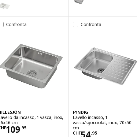
ILSVIKEN
pzione: KILSVIKEN, Lavello incasso, 1 vasca/sgocciolat, bianco mat
Opzione: VRESJÖN, Lavello da in
Opzione: VRESJÖN, Lavello da in
Confronta
Confronta
HILLESJÖN
FYNDIG
Lavello da incasso, 1 vasca, inox,
Lavello incasso, 1
56x46 cm
vasca/sgocciolat, inox, 70x50
Prezzo CHF 109.95
109
cm
CHF
.
95
Prezzo CHF 54.
54
CHF
.
95