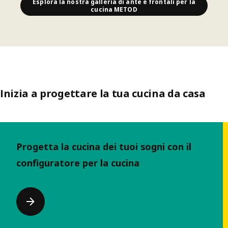
Esplora la nostra galleria di ante e frontali per la
cucina METOD
Inizia a progettare la tua cucina da casa
Salta l’elenco
Progetta la cucina dei tuoi sogni con il
configuratore per la cucina