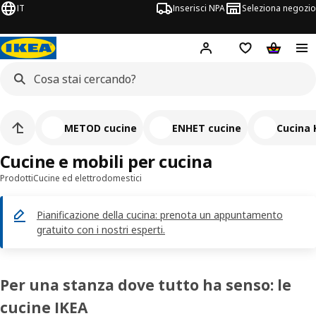
IT
Inserisci NPA
Seleziona negozio
Hej!
Accedi ora
Foglietto degli 
Carrello
METOD cucine
ENHET cucine
Cucina
Cucine e mobili per cucina
Prodotti
Cucine ed elettrodomestici
Pianificazione della cucina: prenota un appuntamento
gratuito con i nostri esperti.
Per una stanza dove tutto ha senso: le
cucine IKEA