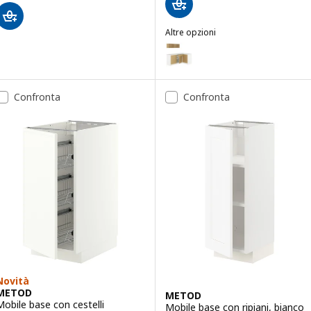
Altre opzioni
KNOXHULT
Opzione: KNOXHULT, Cucina ango
Opzione: KNOXHULT, Cucina ango
Confronta
Confronta
Novità
METOD
METOD
Mobile base con cestelli
Mobile base con ripiani, bianco