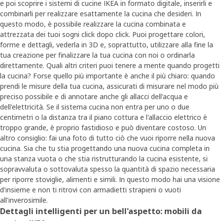
e poi scoprire i sistemi di cucine IKEA in formato digitale, inserirli e
combinarli per realizzare esattamente la cucina che desideri. In
questo modo, è possibile realizzare la cucina combinata e
attrezzata dei tuoi sogni click dopo click. Puoi progettare colori,
forme e dettagli, vederla in 3D e, soprattutto, utilizzare alla fine la
tua creazione per finalizzare la tua cucina con noi o ordinarla
direttamente. Quali altri criteri puoi tenere a mente quando progetti
la cucina? Forse quello più importante è anche il più chiaro: quando
prendi le misure della tua cucina, assicurati di misurare nel modo più
preciso possibile e di annotare anche gli allacci dell'acqua e
dell'elettricità. Se il sistema cucina non entra per uno o due
centimetri o la distanza tra il piano cottura e l'allaccio elettrico è
troppo grande, è proprio fastidioso e può diventare costoso. Un
altro consiglio: fai una foto di tutto ciò che vuoi riporre nella nuova
cucina. Sia che tu stia progettando una nuova cucina completa in
una stanza vuota o che stia ristrutturando la cucina esistente, si
sopravvaluta o sottovaluta spesso la quantità di spazio necessaria
per riporre stoviglie, alimenti e simili. In questo modo hai una visione
d'insieme e non ti ritrovi con armadietti strapieni o vuoti
all'inverosimile.
Dettagli intelligenti per un bell'aspetto: mobili da