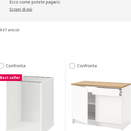
Ecco come potete pagarci.
Scopri di più
847 articoli
Ordina e filtra
Vai ai risultati
Elenco dei risultati
Confronta
Confronta
Best seller