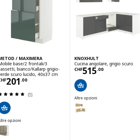
Opzione: METOD, Mobile base, bianco, 80x37x80 cm
METOD / MAXIMERA
KNOXHULT
Mobile base/2 frontali/3
Cucina angolare, grigio scuro
Prezzo CHF 515
515
cassetti, bianco/Kallarp grigio-
CHF
.
00
verde scuro lucido, 40x37 cm
Prezzo CHF 201.00
201
CHF
.
00
Recensione: 5 fuori da 5 stelle. Totale recensioni:
(1)
Altre opzioni
KNOXHULT
Opzione: KNOXHULT, Cucina ango
Opzione: KNOXHULT, Cucina ang
ltre opzioni
METOD / MAXIMERA
pzione: METOD / MAXIMERA, Mobile base/2 frontali/3 cassetti, bian