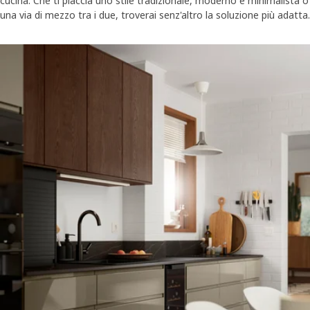
cucina. Che ti piaccia uno stile tradizionale, moderno e minimalista o
una via di mezzo tra i due, troverai senz'altro la soluzione più adatta.