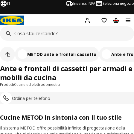
IT
Inserisci NPA
Seleziona negozio
Hej!
Accedi ora
Foglietto degli 
Carrello
METOD ante e frontali cassetto
Ante e fro
Ante e frontali di cassetti per armadi e
mobili da cucina
Prodotti
Cucine ed elettrodomestici
Ordina per telefono
Cucine METOD in sintonia con il tuo stile
Il sistema METOD offre possibilità infinite di progettazione della