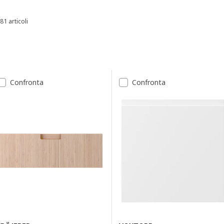
81 articoli
Ordina e filtra
Vai ai risultati
Elenco dei risultati
Confronta
Confronta