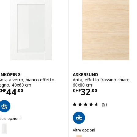
Opzione: STENSUND, Anta, bian
Opzione: STENSUND, Anta, bian
Opzione: STENSUND, Anta, bian
ENKÖPING
ASKERSUND
Anta a vetro, bianco effetto
Anta, effetto frassino chiaro,
legno, 40x60 cm
60x80 cm
Prezzo CHF 44.00
Prezzo CHF 32.
44
32
CHF
.
00
CHF
.
00
Recensione: 4.6 f
(9)
ltre opzioni
ENKÖPING
pzione: ENKÖPING, Anta a vetro, bianco effetto legno, 40x80 cm
Altre opzioni
ASKERSUND