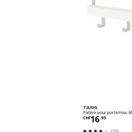
TJUSIG
Patère pour porte/mur, b
Prix CHF 16
16
CHF
.
95
Révision: 
(73)