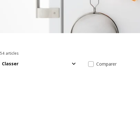
54 articles
Trier et filtrer
Passer aux résultats
Liste des résul
Classer
Comparer