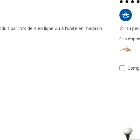
4.6 hors de 5 étoiles. Nombre total de commentaires:
duit par lots de 4 en ligne ou à l'unité en magasin
Tu peu
Plus d’opti
BUMERANG
Option: B
Option: B
Comp