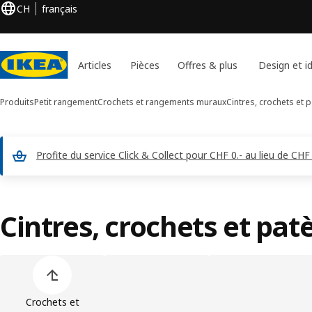
CH
français
Articles
Pièces
Offres & plus
Design et i
Produits
Petit rangement
Crochets et rangements muraux
Cintres, crochets et 
Profite du service Click & Collect pour CHF 0.- au lieu de 
Cintres, crochets et pat
Ignorer la liste des catégories de produit
Crochets et