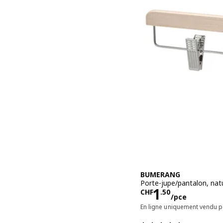
BUMERANG
Porte-jupe/pantalon, nat
Prix CHF 1.
1
CHF
.
50
/pce
En ligne uniquement vendu p