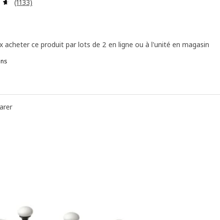
Révision: 4.6 hors de 5 étoiles. Nombre total de commenta
(1133)
x acheter ce produit par lots de 2 en ligne ou à l'unité en magasin
ons
UMERANG, Cintre, naturel
UMERANG, Cintre, noir
arer