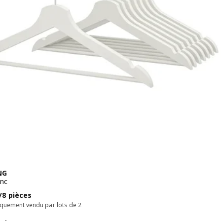
NG
anc
 CHF 6.95/8 pièces
/8 pièces
iquement vendu par lots de 2