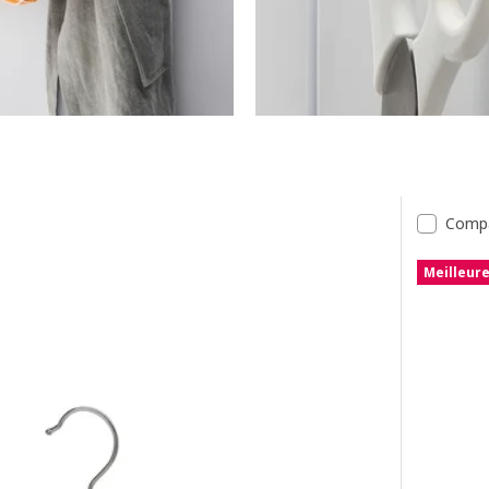
tats
Comp
Meilleur