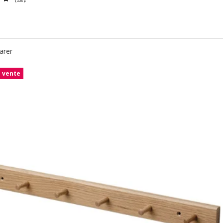
arer
e vente