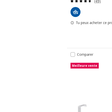
Révision: 
(49)
Tu peux acheter ce pro
Comparer
Meilleure vente