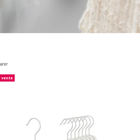
arer
e vente