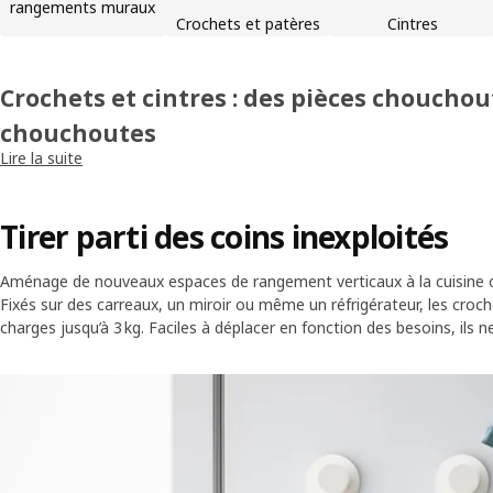
rangements muraux
Crochets et patères
Cintres
Crochets et cintres : des pièces chouchou
chouchoutes
Lire la suite
Nos crochets et cintres apportent de l’ordre à toutes tes affaires. F
vestiaire IKEA au mur ou accroche-les simplement à la porte – tu po
que tu veux garder à portée de main, en un clin d’œil. Pour encore pl
Tirer parti des coins inexploités
notre large choix de cintres : tu as l’embarras du choix pour chaque b
Aménage de nouveaux espaces de rangement verticaux à la cuisine ou
Fixés sur des carreaux, un miroir ou même un réfrigérateur, les cr
charges jusqu’à 3 kg. Faciles à déplacer en fonction des besoins, ils ne