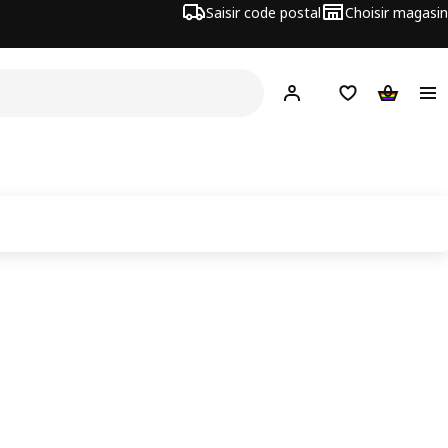
Saisir code postal
Choisir magasin
Hej!
Connecte-toi
Liste d'achats
Panier