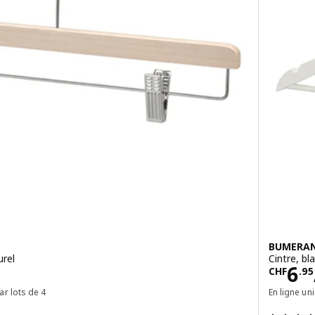
BUMERA
urel
Cintre, bl
50/pce
Prix
6
CHF
.
95
ar lots de 4
En ligne un