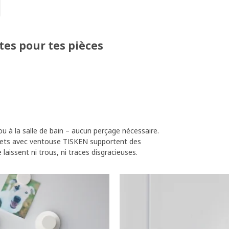
tes pour tes pièces
ixe facilement les crochets de
urras ensuite suspendre tout ce
us d’organisation, découvre aussi
esoin.
 à la salle de bain – aucun perçage nécessaire.
ochets avec ventouse TISKEN supportent des
 laissent ni trous, ni traces disgracieuses.