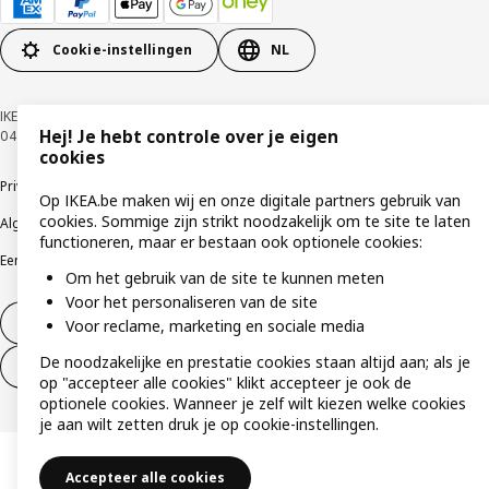
Cookie-instellingen
NL
IKEA BELGIUM NV, Weiveldlaan 19, 1930 Zaventem, KBO nummer
Hej! Je hebt controle over je eigen
0425.258.688 © Inter IKEA Systems B.V. 1999-2026
cookies
Privacybeleid
Cookiebeleid
Gebruiksvoorwaarden
Op IKEA.be maken wij en onze digitale partners gebruik van
cookies. Sommige zijn strikt noodzakelijk om te site te laten
Algemene contractvoorwaarden
Responsible Disclosure Program
functioneren, maar er bestaan ook optionele cookies:
Een etische bezorgdheid uiten
Klachten
Om het gebruik van de site te kunnen meten
Voor het personaliseren van de site
Herroeping van contract
Voor reclame, marketing en sociale media
De noodzakelijke en prestatie cookies staan altijd aan; als je
Herroeping van contract (services)
op "accepteer alle cookies" klikt accepteer je ook de
optionele cookies. Wanneer je zelf wilt kiezen welke cookies
je aan wilt zetten druk je op cookie-instellingen.
Accepteer alle cookies