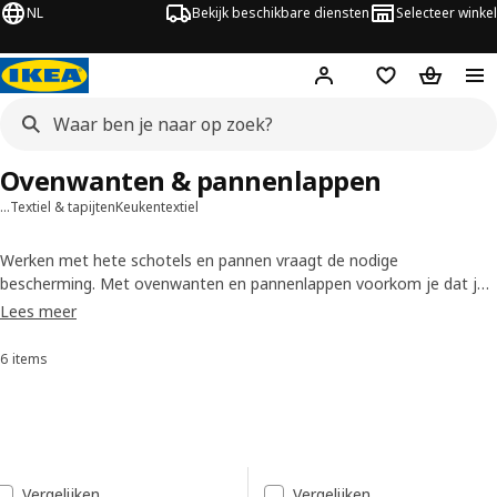
NL
Bekijk beschikbare diensten
Selecteer winkel
Hej!
Log in
Verlanglijstje
Winkelm
Ovenwanten & pannenlappen
…
Textiel & tapijten
Keukentextiel
Werken met hete schotels en pannen vraagt de nodige
bescherming. Met ovenwanten en pannenlappen voorkom je dat je
je handen verbrandt en het avondeten straks op de grond ligt. Onze
Lees meer
stoffen pannenlappen mogen in de wasmachine, en de versie in
siliconen kan in de vaatwasser!
6 items
Sorteren en filteren
Doorgaan naar resultaten
Resultatenlijst
Vergelijken
Vergelijken