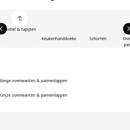
Lijst met productcategorieën overslaan
Textiel & tapijten
Keukenhanddoeken
Schorten
Ove
pa
Beige ovenwanten & pannenlappen
Grijze ovenwanten & pannenlappen