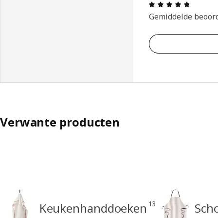
Beoordel
Gemiddelde beoor
Verwante producten
13
Keukenhanddoeken
Sch