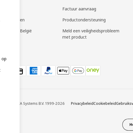
planning
Factuur aanvraag
ge meubelen
Productondersteuning
n
bon IKEA België
Meld een veiligheidsprobleem
met product
e op
t
 © Inter IKEA Systems B.V. 1999-2026
Privacybeleid
Cookiebeleid
Gebruiks
H