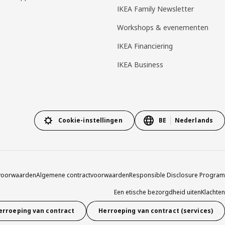
IKEA Family Newsletter
Workshops & evenementen
IKEA Financiering
IKEA Business
Cookie-instellingen
BE
Nederlands
voorwaarden
Algemene contractvoorwaarden
Responsible Disclosure Program
Een etische bezorgdheid uiten
Klachten
erroeping van contract
Herroeping van contract (services)