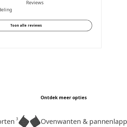
ing: 4.7 van 5 sterren. Totaal beoordelingen: 60
Reviews
deling
Toon alle reviews
Ontdek meer opties
3
orten
Ovenwanten & pannenlap