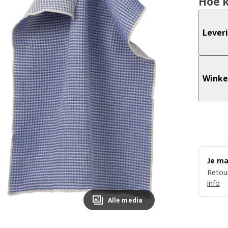
Hoe 
Lever
Winke
Je ma
Retour
info
Alle media