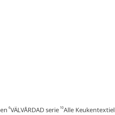
6
10
pen
VÄLVÅRDAD serie
Alle Keukentextiel