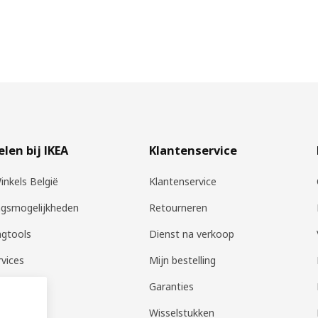
len bij IKEA
Klantenservice
inkels België
Klantenservice
ngsmogelijkheden
Retourneren
ngtools
Dienst na verkoop
rvices
Mijn bestelling
ng
Garanties
 Collect
Wisselstukken