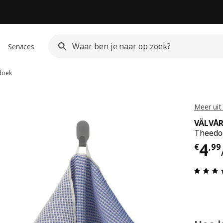
Services
doek
Meer uit
VÄLVÅ
Theedo
€ 4,
4
€
,
99