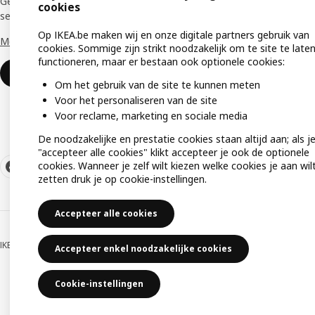
Geniet van een aantal unieke voordelen en
cookies
services die je bedrijf vooruithelpen. ​
Keuken
Op IKEA.be maken wij en onze digitale partners gebruik van
Meer weten
Monta
cookies. Sommige zijn strikt noodzakelijk om te site te late
functioneren, maar er bestaan ook optionele cookies:
Cadeau
Word lid of log in
Om het gebruik van de site te kunnen meten
Voor het personaliseren van de site
Voor reclame, marketing en sociale media
De noodzakelijke en prestatie cookies staan altijd aan; als j
"accepteer alle cookies" klikt accepteer je ook de optionele
cookies. Wanneer je zelf wilt kiezen welke cookies je aan wil
zetten druk je op cookie-instellingen.
Accepteer alle cookies
IKEA BELGIUM NV, Weiveldlaan 19, 1930 Zaventem, KBO nummer 0425.258.688
Accepteer enkel noodzakelijke cookies
Cookie-instellingen