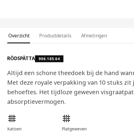
Overzicht
Productdetails
Afmetingen
RÖDSPÄTTA
906.185.64
Altijd een schone theedoek bij de hand wann
Met deze royale verpakking van 10 stuks zit 
behoeftes. Het tijdloze geweven visgraatpa
absorptievermogen.
Producteigenschappen
Katoen
Platgeweven