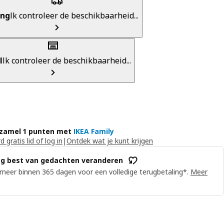
ing
Ik controleer de beschikbaarheid...
l
Ik controleer de beschikbaarheid...
zamel 1 punten met
IKEA Family
 gratis lid of log in
|
Ontdek wat je kunt krijgen
g best van gedachten veranderen
neer binnen 365 dagen voor een volledige terugbetaling*.
Meer