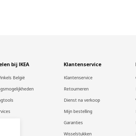
len bij IKEA
Klantenservice
inkels België
Klantenservice
ngsmogelijkheden
Retourneren
ngtools
Dienst na verkoop
rvices
Mijn bestelling
ng
Garanties
 Collect
Wisselstukken