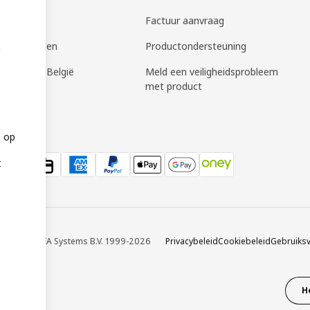
planning
Factuur aanvraag
ge meubelen
Productondersteuning
n
bon IKEA België
Meld een veiligheidsprobleem
met product
e op
t
 © Inter IKEA Systems B.V. 1999-2026
Privacybeleid
Cookiebeleid
Gebruiks
H