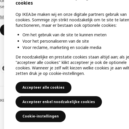
Geniet van een aantal unieke voordelen en
cookies
services die je bedrijf vooruithelpen. ​
Keuken
Op IKEA.be maken wij en onze digitale partners gebruik van
Meer weten
Monta
cookies. Sommige zijn strikt noodzakelijk om te site te late
functioneren, maar er bestaan ook optionele cookies:
Cadeau
Word lid of log in
Om het gebruik van de site te kunnen meten
Voor het personaliseren van de site
Voor reclame, marketing en sociale media
De noodzakelijke en prestatie cookies staan altijd aan; als j
"accepteer alle cookies" klikt accepteer je ook de optionele
cookies. Wanneer je zelf wilt kiezen welke cookies je aan wil
zetten druk je op cookie-instellingen.
Accepteer alle cookies
IKEA BELGIUM NV, Weiveldlaan 19, 1930 Zaventem, KBO nummer 0425.258.688
Accepteer enkel noodzakelijke cookies
Cookie-instellingen