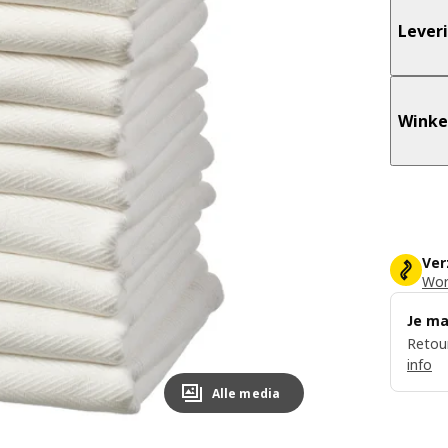
Lever
Winke
Ver
Word
Je ma
Retour
info
Alle media