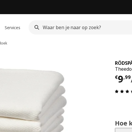
Services
doek
RÖDSP
Theedoe
€ 9,
9
€
,
99
Hoe 