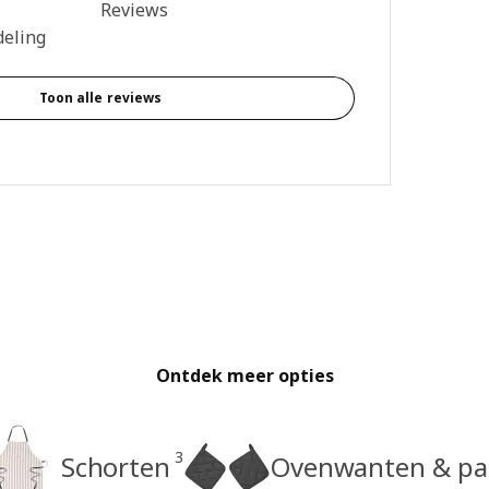
ing: 4.7 van 5 sterren. Totaal beoordelingen: 92
Reviews
deling
Toon alle reviews
Ontdek meer opties
3
Schorten
Ovenwanten & pa