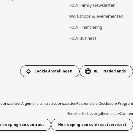
IKEA Family Newsletter
Workshops & evenementen
IKEA Financiering
IKEA Business
Cookie-instellingen
BE
Nederlands
voorwaarden
Algemene contractvoorwaarden
Responsible Disclosure Program
Een etische bezorgdheid uiten
Klachten
erroeping van contract
Herroeping van contract (services)