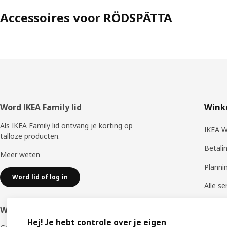
Accessoires voor RÖDSPÄTTA
Voettekst
Word IKEA Family lid
Winke
Als IKEA Family lid ontvang je korting op
IKEA W
talloze producten.
Betali
Meer weten
Planni
Word lid of log in
Alle se
Leveri
Word IKEA Business Network lid
Hej! Je hebt controle over je eigen
Click &