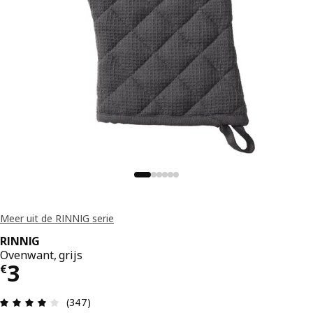
Meer uit de RINNIG serie
RINNIG
Ovenwant, grijs
€ 3
3
€
Beoordeling: 3.9 van 5 sterren. Totaal beoordeli
(347)