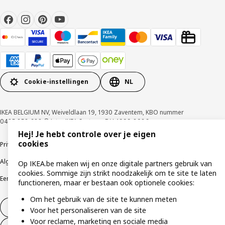
Cookie-instellingen
NL
IKEA BELGIUM NV, Weiveldlaan 19, 1930 Zaventem, KBO nummer
0425.258.688 © Inter IKEA Systems B.V. 1999-2026
Hej! Je hebt controle over je eigen
cookies
Privacybeleid
Cookiebeleid
Gebruiksvoorwaarden
Algemene contractvoorwaarden
Responsible Disclosure Program
Op IKEA.be maken wij en onze digitale partners gebruik van
cookies. Sommige zijn strikt noodzakelijk om te site te laten
Een etische bezorgdheid uiten
Klachten
functioneren, maar er bestaan ook optionele cookies:
Om het gebruik van de site te kunnen meten
Herroeping van contract
Voor het personaliseren van de site
Voor reclame, marketing en sociale media