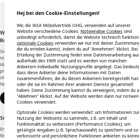
Hej bei den Cookie-Einstellungen!
Wir, die IKEA Möbelvertrieb OHG, verwenden auf unserer
Website verschiedene Cookies:
Notwendige Cookies
sind
Fußzeile
Werde IKEA Family oder IKEA
Eink
unbedingt erforderlich, damit die Website technisch funktioni
Business Network Mitglied
optionale Cookies
verwenden wir nur mit deiner Zustimmun
Stando
die du erteilen kannst, indem du auf "Annehmen" klickst. Bei
Sichere dir als Mitglied exklusive Angebote,
Erteilung der Zustimmung findet eine Datenverarbeitung au
IKEA A
Vorteile, Inspiration und Services, um deine
außerhalb des EWR statt und es werden von manchen
Ideen zum Leben zu erwecken - für dich
Anbietern individuelle Nutzungsprofile angelegt. Das bedeute
Alle I
privat mit IKEA Family oder für dein
dass diese Anbieter deine Informationen mit Daten
Unternehmen mit dem IKEA Business
zusammenführen, die du diesen Anbietern bereitgestellt has
Angeb
Network. Ganz kostenlos.
oder die sie im Rahmen ihrer anderen Dienste gesammelt
haben. Deine Zustimmung kannst du verweigern, indem du a
IKEA G
"Ablehnen" klickst. Auf der Website werden dann nur notwen
Registrieren oder anmelden
Cookies verwendet.
Online
Optionale Cookies werden verwendet: um Informationen zu
Planun
Smårt einkaufen mit der IKEA App
Nutzung der Webseite zu sammeln, z.B. um Inhalt und
Funktionalität zu verbessern (Performance Cookies); um
Kaufhi
Entdecke die IKEA App – dein praktischer
getätigte Angaben (z.B. Sprachauswahl) zu speichern und so
Begleiter für Inspiration, Planung und
verbesserte und persönlichere Funktionen anbieten zu könn
Essen 