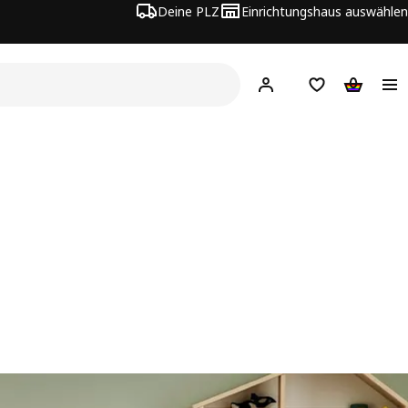
Deine PLZ
Einrichtungshaus auswählen
Hej!
Jetzt anmelden.
Einkaufsliste
Warenko