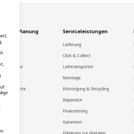
aufen & Planung
Serviceleistungen
ert,
g,
rte
Lieferung
ch
pp
Click & Collect
t,
KEA Produkte
Leihtransporter
t
ote
Montage
uf
eschenkkarte
Entsorgung & Recycling
dige
 Planer
Reparatur
r
g
Finanzierung
lfen
Garantien
en
bei IKEA
Erklärung zur digitalen