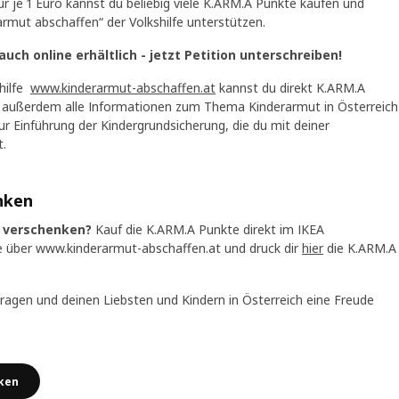
r je 1 Euro kannst du beliebig viele K.ARM.A Punkte kaufen und
armut abschaffen“ der Volkshilfe unterstützen.
ch online erhältlich - jetzt Petition unterschreiben!
shilfe
www.kinderarmut-abschaffen.at
kannst du direkt K.ARM.A
u außerdem alle Informationen zum Thema Kinderarmut in Österreich
zur Einführung der Kindergrundsicherung, die du mit deiner
t.
nken
 verschenken?
Kauf die K.ARM.A Punkte direkt im IKEA
e über www.kinderarmut-abschaffen.at und druck dir
hier
die K.ARM.A
ragen und deinen Liebsten und Kindern in Österreich eine Freude
ken