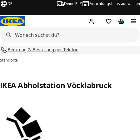
DE
Deine PLZ
Einrichtungshaus auswählen
Hej!
Jetzt anmelden.
Einkaufsliste
Warenko
Beratung & Bestellung per Telefon
Standorte
IKEA Abholstation Vöcklabruck