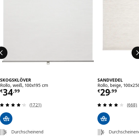
SKOGSKLÖVER
SANDVEDEL
Rollo, weiß, 100x195 cm
Rollo, beige, 100x2
Preis € 34,99
Preis € 29
34
29
€
,
99
€
,
99
Überprüfung: 4.2 aus 5 sterne. Bewertungen in
Überpr
(1721)
(668)
Durchscheinend
Durchscheinen