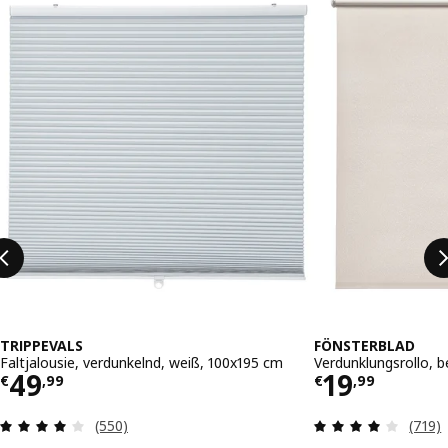
TRIPPEVALS
FÖNSTERBLAD
Faltjalousie, verdunkelnd, weiß, 100x195 cm
Verdunklungsrollo, 
Preis € 49,99
Preis € 19
49
19
€
,
99
€
,
99
Überprüfung: 3.9 aus 5 sterne. Bewertungen in
Überpr
(550)
(719)