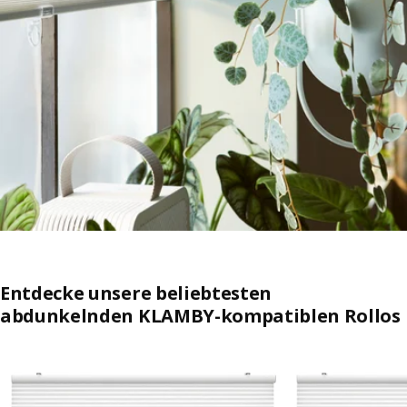
Entdecke unsere beliebtesten
abdunkelnden KLAMBY-kompatiblen Rollos
Auflistung überspringen