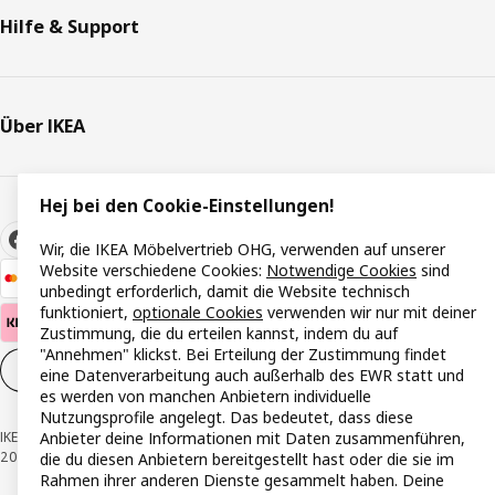
Hilfe & Support
Über IKEA
Hej bei den Cookie-Einstellungen!
Wir, die IKEA Möbelvertrieb OHG, verwenden auf unserer
Website verschiedene Cookies:
Notwendige Cookies
sind
unbedingt erforderlich, damit die Website technisch
funktioniert,
optionale Cookies
verwenden wir nur mit deiner
Zustimmung, die du erteilen kannst, indem du auf
"Annehmen" klickst. Bei Erteilung der Zustimmung findet
Cookie-Einstellungen
DE
eine Datenverarbeitung auch außerhalb des EWR statt und
es werden von manchen Anbietern individuelle
Nutzungsprofile angelegt. Das bedeutet, dass diese
IKEA Österreich - Südring, 2334 Vösendorf © Inter IKEA Systems B.V. 1999-
Anbieter deine Informationen mit Daten zusammenführen,
2026
die du diesen Anbietern bereitgestellt hast oder die sie im
Rahmen ihrer anderen Dienste gesammelt haben. Deine