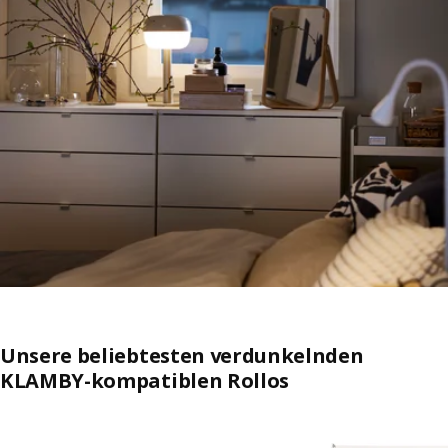
Unsere beliebtesten verdunkelnden
KLAMBY-kompatiblen Rollos
Auflistung überspringen