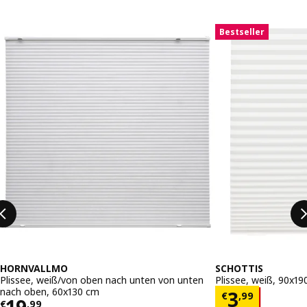
Auflistung überspringen
Bestseller
HORNVALLMO
SCHOTTIS
Plissee, weiß/von oben nach unten von unten
Plissee, weiß, 90x1
nach oben, 60x130 cm
Preis € 3,
3
€
,
99
Preis € 19,99
€
,
99