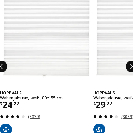
HOPPVALS
HOPPVALS
Wabenjalousie, weiß, 80x155 cm
Wabenjalousie, weiß
Preis € 24,99
Preis € 29
24
29
€
,
99
€
,
99
Überprüfung: 4.3 aus 5 sterne. Bewertungen in
Überpr
(3039)
(3039