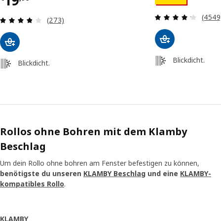
19
Überp
(4549
Überprüfung: 3.8 aus 5 sterne. Bewertungen in
(273)
Blickdicht.
Blickdicht.
Rollos ohne Bohren mit dem Klamby
Beschlag
Um dein Rollo ohne bohren am Fenster befestigen zu können,
benötigste du unseren
KLAMBY Beschlag
und eine
KLAMBY-
kompatibles Rollo
.
KLAMBY