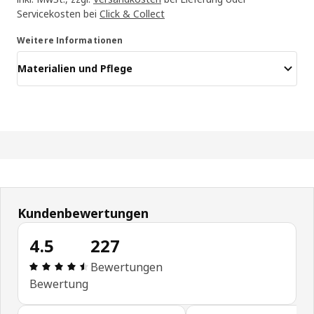
Servicekosten bei
Click & Collect
Weitere Informationen
Materialien und Pflege
Kundenbewertungen
4.5
227
Produktbewertung: 4.5 von 5 Sterne Alle Bewert
Bewertungen
Bewertung
Kundenbewertungen überspringen