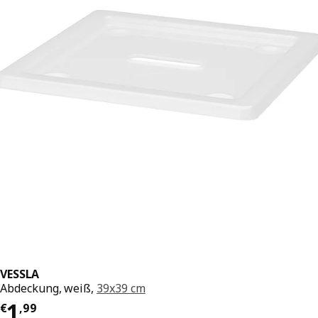
VESSLA
Abdeckung, weiß,
39x39 cm
Preis € 1,99
1
€
,
99