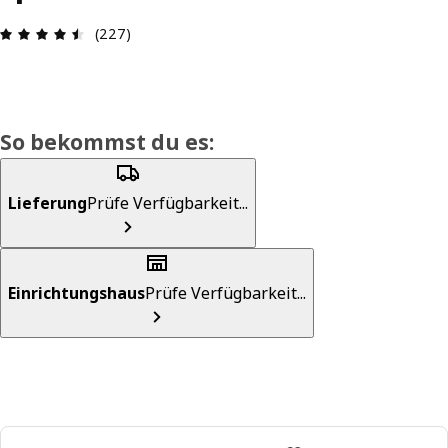
Produktbewertung: 4.5 von 5 Sterne Alle Bewer
(227)
So bekommst du es:
Lieferung
Prüfe Verfügbarkeit...
Einrichtungshaus
Prüfe Verfügbarkeit...