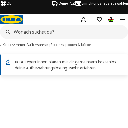
DE
Deine PLZ
Einrichtungshaus auswählen
Hej!
Jetzt anmelden.
Einkaufsliste
Warenko
…
Kinderzimmer-Aufbewahrung
Spielzeugboxen & Körbe
IKEA Expert:innen planen mit dir gemeinsam kostenlos
deine Aufbewahrungslösung. Mehr erfahren
ESSLA -Bilder
tinformation