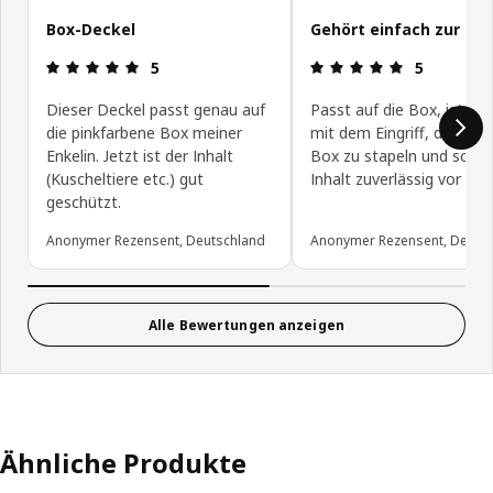
Box-Deckel
Gehört einfach zur Bo
Produktbewertung: 5 von 5 Sterne
Produktbewe
5
5
Dieser Deckel passt genau auf
Passt auf die Box, ist pra
die pinkfarbene Box meiner
mit dem Eingriff, dient da
Enkelin. Jetzt ist der Inhalt
Box zu stapeln und schüt
(Kuscheltiere etc.) gut
Inhalt zuverlässig vor Sta
geschützt.
Anonymer Rezensent, Deutschland
Anonymer Rezensent, Deuts
Alle Bewertungen anzeigen
Ähnliche Produkte