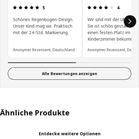
Produktbewertung: 5 von 5 Sterne
Produktbewe
5
4
Schönes Regenbogen-Design.
Wir sind mit der Uhr zufri
Unser Kind mag sie. Praktisch
Sie ist schön gestaltet u
mit der 24-Std. Markierung.
einen festen Platz im
Kinderzimmer bekommen
Anonymer Rezensent, Deutschland
Anonymer Rezensent, Deuts
Alle Bewertungen anzeigen
Ähnliche Produkte
Entdecke weitere Optionen