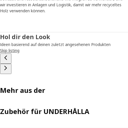
eindimensional sind, sondern auf verschiedene Weise
wir investieren in Anlagen und Logistik, damit wir mehr recyceltes
verwendet werden können.“
Holz verwenden können.
Spielen fördert das Lernen
Spielkarten, Abakus, Uhr und Bauklötze – alle Produkte der
Hol dir den Look
UNDERHÅLLA Serie regen zum Spielen an. „Aus der
Ideen basierend auf deinen zuletzt angesehenen Produkten
Forschung wissen wir, dass Kinder um des Spielens willen
Skip listing
spielen, aber während sie spielen, üben sie gleichzeitig
soziale, emotionale und kognitive Fähigkeiten ein und
lernen, mit Emotionen umzugehen. Auf Eigeninitiative
beruhendes Spielen ist eine gesunde und effektive
Methode, dazuzulernen und das Wohlbefinden zu fördern“,
sagt Kristiina. Analoge Spiele und Spielzeuge sind
außerdem mit einer besonderen Freiheit verbunden: Kinder
Mehr aus der
können jederzeit und überall damit spielen, da kein Strom
oder Internet benötigt wird. Das ist doch praktisch, oder?
Zubehör für UNDERHÅLLA