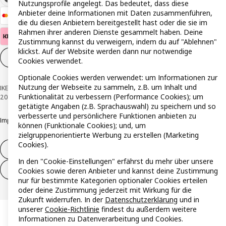
Nutzungsprofile angelegt. Das bedeutet, dass diese
Anbieter deine Informationen mit Daten zusammenführen,
die du diesen Anbietern bereitgestellt hast oder die sie im
Rahmen ihrer anderen Dienste gesammelt haben. Deine
Zustimmung kannst du verweigern, indem du auf "Ablehnen"
klickst. Auf der Website werden dann nur notwendige
Cookie-Einstellungen
DE
Cookies verwendet.
Optionale Cookies werden verwendet: um Informationen zur
Nutzung der Webseite zu sammeln, z.B. um Inhalt und
IKEA Österreich - Südring, 2334 Vösendorf © Inter IKEA Systems B.V. 1999-
Funktionalität zu verbessern (Performance Cookies); um
2026
getätigte Angaben (z.B. Sprachauswahl) zu speichern und so
verbesserte und persönlichere Funktionen anbieten zu
Impressum
Datenschutzerklärung
Cookie Richtlinie
Responsible Disclosure
können (Funktionale Cookies); und, um
zielgruppenorientierte Werbung zu erstellen (Marketing
Cookies).
Widerruf / Rückgabe
In den "Cookie-Einstellungen" erfährst du mehr über unsere
Widerrufsrecht ausüben (Services)
Cookies sowie deren Anbieter und kannst deine Zustimmung
nur für bestimmte Kategorien optionaler Cookies erteilen
oder deine Zustimmung jederzeit mit Wirkung für die
Zukunft widerrufen. In der
Datenschutzerklärung
und in
unserer
Cookie-Richtlinie
findest du außerdem weitere
Informationen zu Datenverarbeitung und Cookies.