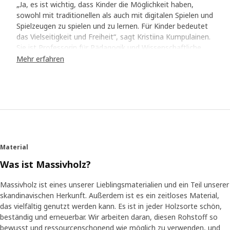
„Ja, es ist wichtig, dass Kinder die Möglichkeit haben,
sowohl mit traditionellen als auch mit digitalen Spielen und
Spielzeugen zu spielen und zu lernen. Für Kinder bedeutet
das Vielseitigkeit und Freiheit“, sagt Kristiina Kumpulainen.
Sie ist Professorin für Pädagogik und Wissenschaftliche
Leiterin des Playful Learning Center an der Universität
Mehr erfahren
Helsinki. Ihr wissenschaftlicher Schwerpunkt ist das
kindliche Lernen und die Auswirkungen von Design auf die
kindliche Lernfähigkeit.
Karten für Groß und Klein
Als wir die Spielkarten für die UNDERHÅLLA Serie
entwarfen, mussten wir sicherstellen, dass die Buchstaben
Material
und Zahlen in Größe und Stil so gestaltet sind, dass sie
leicht zu lesen und zu erkennen sind, egal wie alt du bist
Was ist Massivholz?
oder wo auf der Welt du lebst. Wir fragten Kristiina
Kumpulainen um Rat und sie schlug vor, universelle
Massivholz ist eines unserer Lieblingsmaterialien und ein Teil unserer
Symbole wie Häuser und Herzen zu ergänzen. Auf diese
skandinavischen Herkunft. Außerdem ist es ein zeitloses Material,
Weise ergeben die Karten auch für kleinere Kinder, die noch
das vielfältig genutzt werden kann. Es ist in jeder Holzsorte schön,
nicht lesen können, einen Sinn. Kinder sind erfinderisch und
beständig und erneuerbar. Wir arbeiten daran, diesen Rohstoff so
es ist gut, wenn die Dinge, mit denen sie spielen, nicht
bewusst und ressourcenschonend wie möglich zu verwenden, und