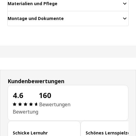
Materialien und Pflege
Montage und Dokumente
Kundenbewertungen
4.6
160
Produktbewertung: 4.6 von 5 Sterne Alle Bewert
Bewertungen
Bewertung
Kundenbewertungen überspringen
Schicke Lernuhr
Schönes Lernspielzeug