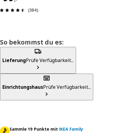
Produktbewertung: 4.5 von 5 Sterne Alle Bewer
(384)
So bekommst du es:
Lieferung
Prüfe Verfügbarkeit...
Einrichtungshaus
Prüfe Verfügbarkeit...
Sammle 19 Punkte mit
IKEA Family