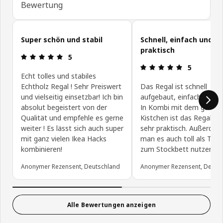
Bewertung
Kundenbewertungen überspringen
Super schön und stabil
Schnell, einfach und
praktisch
Produktbewertung: 5 von 5 Sterne
5
Produktbewe
5
Echt tolles und stabiles
Echtholz Regal ! Sehr Preiswert
Das Regal ist schnell
und vielseitig einsetzbar! Ich bin
aufgebaut, einfach ist es
absolut begeistert von der
In Kombi mit dem ganze
Qualität und empfehle es gerne
Kistchen ist das Regal au
weiter ! Es lässt sich auch super
sehr praktisch. Außerde
mit ganz vielen Ikea Hacks
man es auch toll als Trep
kombinieren!
zum Stockbett nutzen.
Anonymer Rezensent, Deutschland
Anonymer Rezensent, Deuts
Alle Bewertungen anzeigen