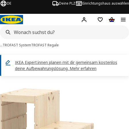
DE
Deine PLZ
Einrichtungshaus auswählen
Hej!
Jetzt anmelden.
Einkaufsliste
Warenko
…
TROFAST System
TROFAST Regale
IKEA Expert:innen planen mit dir gemeinsam kostenlos
deine Aufbewahrungslösung. Mehr erfahren
ROFAST -Bilder
tinformation