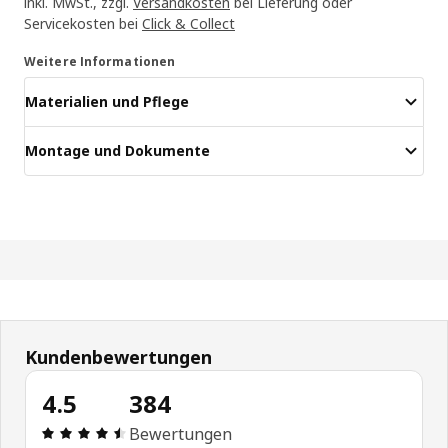
inkl. MwSt., zzgl.
Versandkosten
bei Lieferung oder
Servicekosten bei
Click & Collect
Weitere Informationen
Materialien und Pflege
Montage und Dokumente
Kundenbewertungen
4.5
384
Produktbewertung: 4.5 von 5 Sterne Alle Bewert
Bewertungen