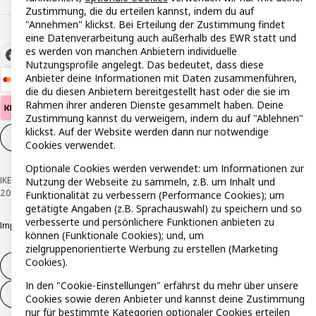
Zustimmung, die du erteilen kannst, indem du auf
"Annehmen" klickst. Bei Erteilung der Zustimmung findet
eine Datenverarbeitung auch außerhalb des EWR statt und
es werden von manchen Anbietern individuelle
Nutzungsprofile angelegt. Das bedeutet, dass diese
Anbieter deine Informationen mit Daten zusammenführen,
die du diesen Anbietern bereitgestellt hast oder die sie im
Rahmen ihrer anderen Dienste gesammelt haben. Deine
Zustimmung kannst du verweigern, indem du auf "Ablehnen"
klickst. Auf der Website werden dann nur notwendige
Cookie-Einstellungen
DE
Cookies verwendet.
Optionale Cookies werden verwendet: um Informationen zur
IKEA Österreich - Südring, 2334 Vösendorf © Inter IKEA Systems B.V. 1999-
Nutzung der Webseite zu sammeln, z.B. um Inhalt und
2026
Funktionalität zu verbessern (Performance Cookies); um
getätigte Angaben (z.B. Sprachauswahl) zu speichern und so
verbesserte und persönlichere Funktionen anbieten zu
Impressum
Datenschutzerklärung
Cookie Richtlinie
Responsible Disclosure
können (Funktionale Cookies); und, um
zielgruppenorientierte Werbung zu erstellen (Marketing
Cookies).
Widerruf / Rückgabe
In den "Cookie-Einstellungen" erfährst du mehr über unsere
Widerrufsrecht ausüben (Services)
Cookies sowie deren Anbieter und kannst deine Zustimmung
nur für bestimmte Kategorien optionaler Cookies erteilen