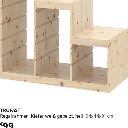
TROFAST
Regalrahmen, Kiefer weiß gebeizt, hell,
94x44x91 cm
Preis € 99,-
99
€
,
-