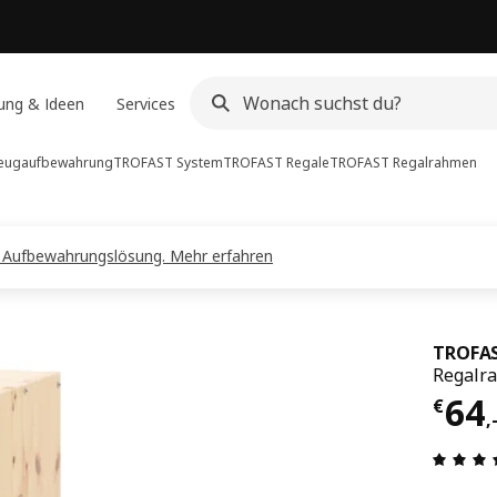
ung & Ideen
Services
zeugaufbewahrung
TROFAST System
TROFAST Regale
TROFAST
Regalrahmen
e Aufbewahrungslösung. Mehr erfahren
TROFA
Regalra
Prei
64
€
,