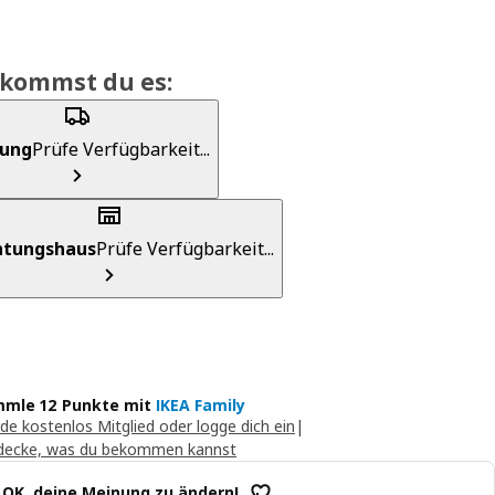
ekommst du es:
rung
Prüfe Verfügbarkeit...
chtungshaus
Prüfe Verfügbarkeit...
mle 12 Punkte mit
IKEA Family
de kostenlos Mitglied oder logge dich ein
|
decke, was du bekommen kannst
t OK, deine Meinung zu ändern!