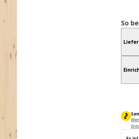
So b
Liefe
Einri
Sam
Wer
Ent
Es is