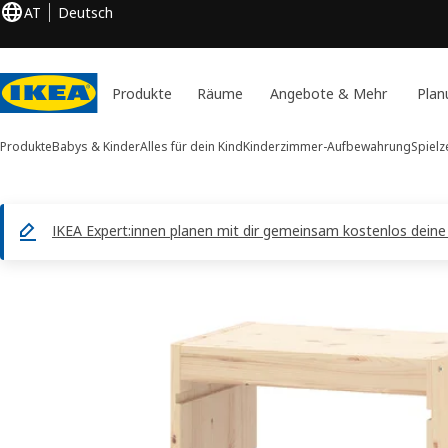
AT
Deutsch
Produkte
Räume
Angebote & Mehr
Plan
Produkte
Babys & Kinder
Alles für dein Kind
Kinderzimmer-Aufbewahrung
Spiel
IKEA Expert:innen planen mit dir gemeinsam kostenlos dein
1 TROFAST -Bilder
duktinformation