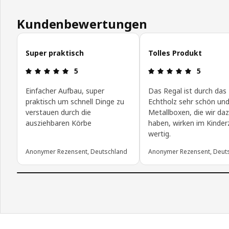
Kundenbewertungen
Kundenbewertungen überspringen
Super praktisch
Tolles Produkt
Produktbewertung: 5 von 5 Sterne
Produktbew
5
5
Einfacher Aufbau, super
Das Regal ist durch das
praktisch um schnell Dinge zu
Echtholz sehr schön und
verstauen durch die
Metallboxen, die wir da
ausziehbaren Körbe
haben, wirken im Kinde
wertig.
Anonymer Rezensent, Deutschland
Anonymer Rezensent, Deut