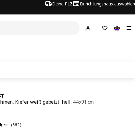
Deine PLZ
Einrichtungshaus auswählen
Hej!
Jetzt anmelden.
Einkaufsliste
Warenko
ST
hmen, Kiefer weiß gebeizt, hell,
44x91 cm
s € 64,-
-
Produktbewertung: 4.3 von 5 Sterne Alle Bewertungen:
(362)