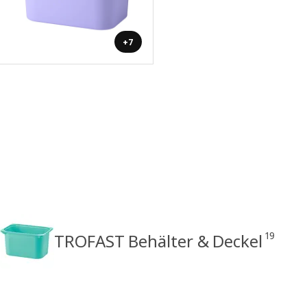
+7
19
TROFAST Behälter & Deckel