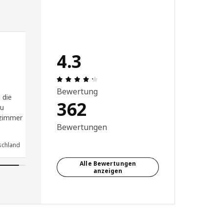
4.3
ertung: 5 von 5 Sterne
Produktbewertung: 4.3 von 5 Sterne 
Bewertung
 die
362
zu
rzimmer
Bewertungen
schland
Alle Bewertungen
anzeigen