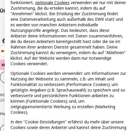
funktioniert,
optionale Cookies
verwenden wir nur mit deiner
Zustimmung, die du erteilen kannst, indem du auf
Über IKEA
"Annehmen" klickst. Bei Erteilung der Zustimmung findet
eine Datenverarbeitung auch außerhalb des EWR statt und
es werden von manchen Anbietern individuelle
Nutzungsprofile angelegt. Das bedeutet, dass diese
Anbieter deine Informationen mit Daten zusammenführen,
die du diesen Anbietern bereitgestellt hast oder die sie im
Rahmen ihrer anderen Dienste gesammelt haben. Deine
Zustimmung kannst du verweigern, indem du auf "Ablehnen"
klickst. Auf der Website werden dann nur notwendige
Cookies verwendet.
Optionale Cookies werden verwendet: um Informationen zur
Cookie-Einstellungen
DE
Nutzung der Webseite zu sammeln, z.B. um Inhalt und
Funktionalität zu verbessern (Performance Cookies); um
getätigte Angaben (z.B. Sprachauswahl) zu speichern und so
IKEA Österreich - Südring, 2334 Vösendorf © Inter IKEA Systems B.V. 1999-
verbesserte und persönlichere Funktionen anbieten zu
2026
können (Funktionale Cookies); und, um
zielgruppenorientierte Werbung zu erstellen (Marketing
Cookies).
Impressum
Datenschutzerklärung
Cookie Richtlinie
Responsible Disclosure
In den "Cookie-Einstellungen" erfährst du mehr über unsere
Cookies sowie deren Anbieter und kannst deine Zustimmung
Widerruf / Rückgabe