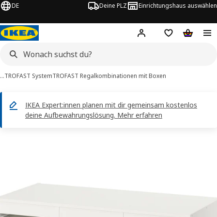
DE
Deine PLZ
Einrichtungshaus auswählen
Hej!
Jetzt anmelden.
Einkaufsliste
Warenko
…
TROFAST System
TROFAST Regalkombinationen mit Boxen
IKEA Expert:innen planen mit dir gemeinsam kostenlos
deine Aufbewahrungslösung. Mehr erfahren
TROFAST -Bilder
tinformation