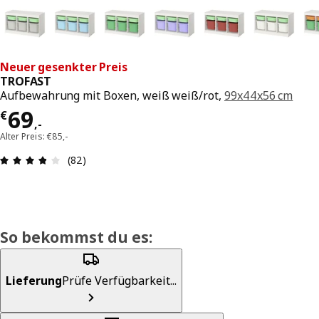
Neuer gesenkter Preis
TROFAST
Aufbewahrung mit Boxen, weiß weiß/rot,
99x44x56 cm
Preis € 69,-
69
€
,
-
Alter Preis: €85,-
Produktbewertung: 3.8 von 5 Sterne Alle Bewer
(82)
So bekommst du es:
Lieferung
Prüfe Verfügbarkeit...