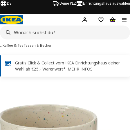
DE
Deine PLZ
Einrichtungshaus auswählen
Hej!
Jetzt anmelden.
Einkaufsliste
Warenko
…
Kaffee & Tee
Tassen & Becher
Gratis Click & Collect vom IKEA Einrichtungshaus deiner
Wahl ab €25,- Warenwert*. MEHR INFOS
OBISFISK -Bilder
tinformation