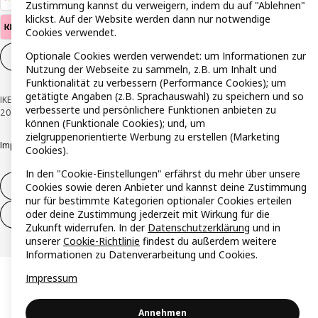
Zustimmung kannst du verweigern, indem du auf "Ablehnen"
klickst. Auf der Website werden dann nur notwendige
Cookies verwendet.
Optionale Cookies werden verwendet: um Informationen zur
Cookie-Einstellungen
DE
Nutzung der Webseite zu sammeln, z.B. um Inhalt und
Funktionalität zu verbessern (Performance Cookies); um
getätigte Angaben (z.B. Sprachauswahl) zu speichern und so
IKEA Österreich - Südring, 2334 Vösendorf © Inter IKEA Systems B.V. 1999-
verbesserte und persönlichere Funktionen anbieten zu
2026
können (Funktionale Cookies); und, um
zielgruppenorientierte Werbung zu erstellen (Marketing
Impressum
Datenschutzerklärung
Cookie Richtlinie
Responsible Disclosure
Cookies).
In den "Cookie-Einstellungen" erfährst du mehr über unsere
Widerruf / Rückgabe
Cookies sowie deren Anbieter und kannst deine Zustimmung
nur für bestimmte Kategorien optionaler Cookies erteilen
oder deine Zustimmung jederzeit mit Wirkung für die
Widerrufsrecht ausüben (Services)
Zukunft widerrufen. In der
Datenschutzerklärung
und in
unserer
Cookie-Richtlinie
findest du außerdem weitere
Informationen zu Datenverarbeitung und Cookies.
Impressum
Annehmen