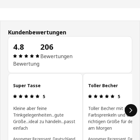
Kundenbewertungen
4.8
206
Produktbewertung: 4.8 von 5 Sterne Alle Bewert
Bewertungen
Bewertung
Kundenbewertungen überspringen
Super Tasse
Toller Becher
Produktbewertung: 5 von 5 Sterne
Produktbewe
5
5
Kleine aber feine
Toller Becher mit schöne
Trinkgelegenheiten...gute
Farbsprenkeln und der g
Größe...ideal zu händeln...passt
richtigen Größe für den K
einfach
am Morgen
Anonymer Rezensent, Deutschland
Anonymer Rezensent, Deuts