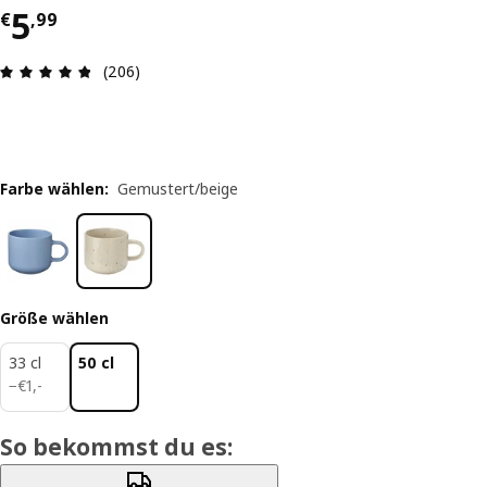
Preis € 5,99
5
€
,
99
Produktbewertung: 4.8 von 5 Sterne Alle Bewer
(206)
Farbe wählen
:
Gemustert/beige
Größe wählen
33 cl
50 cl
€ 1,-
−
€
1
,
-
So bekommst du es: