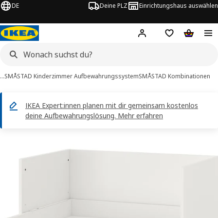
DE
Deine PLZ
Einrichtungshaus auswählen
Hej!
Jetzt anmelden.
Einkaufsliste
Warenko
…
SMÅSTAD Kinderzimmer Aufbewahrungssystem
SMÅSTAD Kombinationen
IKEA Expert:innen planen mit dir gemeinsam kostenlos
deine Aufbewahrungslösung. Mehr erfahren
SMÅSTAD -Bilder
tinformation