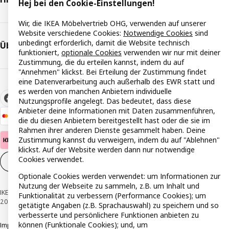
Hej bei den Cookie-Einstellungen!
Wir, die IKEA Möbelvertrieb OHG, verwenden auf unserer
Website verschiedene Cookies:
Notwendige Cookies
sind
unbedingt erforderlich, damit die Website technisch
Über IKEA
funktioniert,
optionale Cookies
verwenden wir nur mit deiner
Zustimmung, die du erteilen kannst, indem du auf
"Annehmen" klickst. Bei Erteilung der Zustimmung findet
eine Datenverarbeitung auch außerhalb des EWR statt und
es werden von manchen Anbietern individuelle
Nutzungsprofile angelegt. Das bedeutet, dass diese
Anbieter deine Informationen mit Daten zusammenführen,
die du diesen Anbietern bereitgestellt hast oder die sie im
Rahmen ihrer anderen Dienste gesammelt haben. Deine
Zustimmung kannst du verweigern, indem du auf "Ablehnen"
klickst. Auf der Website werden dann nur notwendige
Cookies verwendet.
Cookie-Einstellungen
DE
Optionale Cookies werden verwendet: um Informationen zur
Nutzung der Webseite zu sammeln, z.B. um Inhalt und
IKEA Österreich - Südring, 2334 Vösendorf © Inter IKEA Systems B.V. 1999-
Funktionalität zu verbessern (Performance Cookies); um
2026
getätigte Angaben (z.B. Sprachauswahl) zu speichern und so
verbesserte und persönlichere Funktionen anbieten zu
können (Funktionale Cookies); und, um
Impressum
Datenschutzerklärung
Cookie Richtlinie
Responsible Disclosure