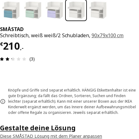
SMÅSTAD
Schreibtisch, weiß weiß/2 Schubladen,
90x79x100 cm
Preis € 210,-
210
€
,
-
Produktbewertung: 2.3 von 5 Sterne Alle Bewer
(3)
Knöpfe und Griffe sind separat erhältlich. HÄNGIG Etikettenhalter ist eine
gute Ergänzung; da fällt das Ordnen, Sortieren, Suchen und Finden
leichter (separat erhältlich). Kann mit einer unserer Boxen aus der IKEA
Kinderwelt ergänzt werden, um das Innere deiner Aufbewahrungsmöbel
oder offene Regale zu organisieren. Jeweils separat erhältlich.
Gestalte deine Lösung
Diese SMÅSTAD Lösung mit dem Planer anpassen