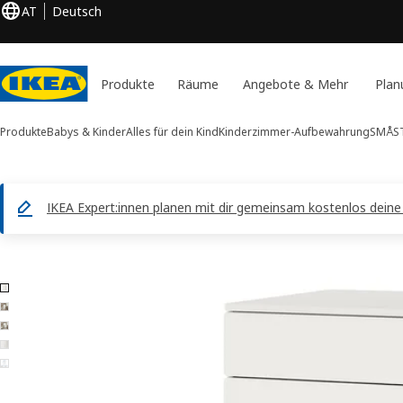
AT
Deutsch
Produkte
Räume
Angebote & Mehr
Plan
Produkte
Babys & Kinder
Alles für dein Kind
Kinderzimmer-Aufbewahrung
SMÅST
IKEA Expert:innen planen mit dir gemeinsam kostenlos dein
5 SMÅSTAD / PLATSA -Bilder
duktinformation