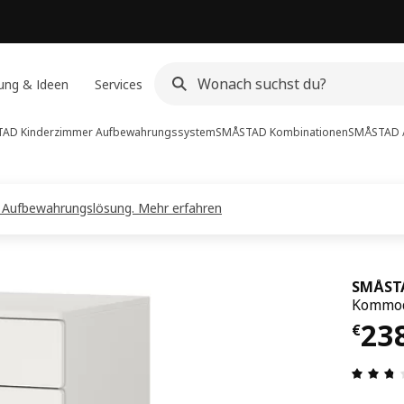
ung & Ideen
Services
AD Kinderzimmer Aufbewahrungssystem
SMÅSTAD Kombinationen
SMÅSTAD /
e Aufbewahrungslösung. Mehr erfahren
SMÅSTA
Kommod
Prei
23
€