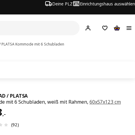
Deine PLZ
Einrichtungshaus auswählen
Hej!
Jetzt anmelden.
Einkaufsliste
Warenko
 PLATSA
Kommode mit 6 Schubladen
D / PLATSA
e mit 6 Schubladen, weiß mit Rahmen,
60x57x123 cm
s € 238,-
8
,
-
Produktbewertung: 2.7 von 5 Sterne Alle Bewertungen:
(92)