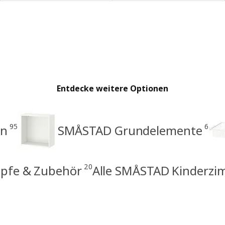
Entdecke weitere Optionen
95
6
en
SMÅSTAD Grundelemente
20
öpfe & Zubehör
Alle SMÅSTAD Kinderz