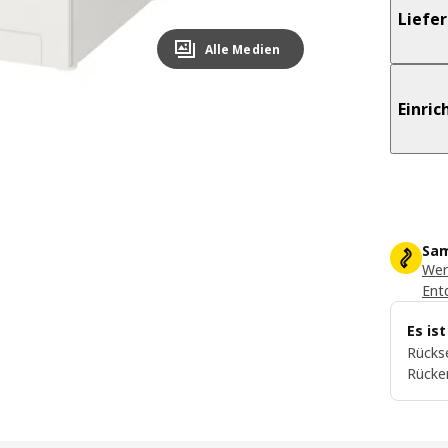
Liefe
Alle Medien
Einri
Sam
Wer
Ent
Es is
Rückse
Rücke