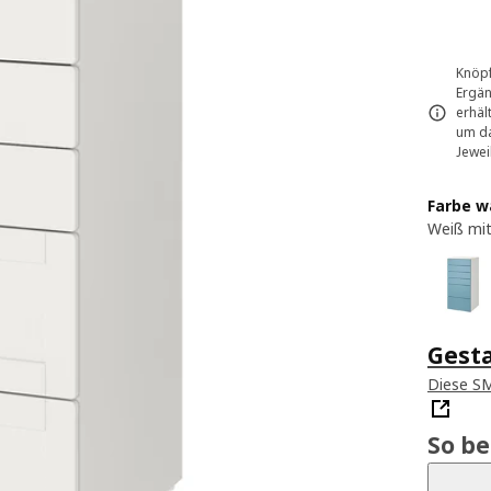
Knöpf
Ergän
erhäl
um da
Jewei
Farbe w
Weiß mi
Gest
Diese S
So b