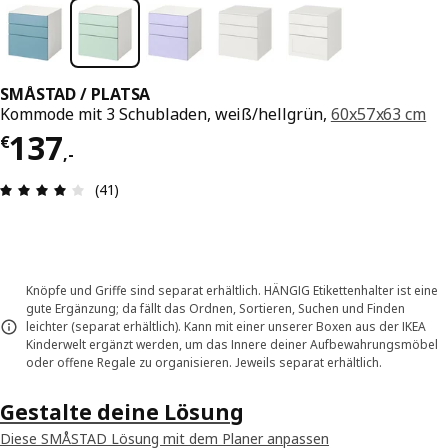
SMÅSTAD / PLATSA
Kommode mit 3 Schubladen, weiß/hellgrün,
60x57x63 cm
Preis € 137,-
137
€
,
-
Produktbewertung: 4 von 5 Sterne Alle Bewertu
(41)
Knöpfe und Griffe sind separat erhältlich. HÄNGIG Etikettenhalter ist eine
gute Ergänzung; da fällt das Ordnen, Sortieren, Suchen und Finden
leichter (separat erhältlich). Kann mit einer unserer Boxen aus der IKEA
Kinderwelt ergänzt werden, um das Innere deiner Aufbewahrungsmöbel
oder offene Regale zu organisieren. Jeweils separat erhältlich.
Gestalte deine Lösung
Diese SMÅSTAD Lösung mit dem Planer anpassen