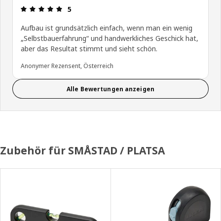
Produktbewertung: 5 von 5 Sterne
5
Aufbau ist grundsätzlich einfach, wenn man ein wenig
„Selbstbauerfahrung“ und handwerkliches Geschick hat,
aber das Resultat stimmt und sieht schön.
Anonymer Rezensent, Österreich
Alle Bewertungen anzeigen
Zubehör für SMÅSTAD / PLATSA