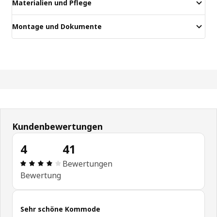
Materialien und Pflege
Montage und Dokumente
Kundenbewertungen
4
41
Produktbewertung: 4 von 5 Sterne Alle Bewertun
Bewertungen
Bewertung
Sehr schöne Kommode