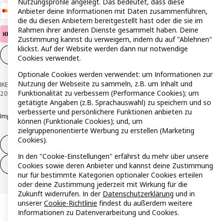
Nutzungsprofile angelegt. Das bedeutet, dass diese
Anbieter deine Informationen mit Daten zusammenführen,
die du diesen Anbietern bereitgestellt hast oder die sie im
Rahmen ihrer anderen Dienste gesammelt haben. Deine
Zustimmung kannst du verweigern, indem du auf "Ablehnen"
klickst. Auf der Website werden dann nur notwendige
Cookie-Einstellungen
DE
Cookies verwendet.
Optionale Cookies werden verwendet: um Informationen zur
Nutzung der Webseite zu sammeln, z.B. um Inhalt und
IKEA Österreich - Südring, 2334 Vösendorf © Inter IKEA Systems B.V. 1999-
Funktionalität zu verbessern (Performance Cookies); um
2026
getätigte Angaben (z.B. Sprachauswahl) zu speichern und so
verbesserte und persönlichere Funktionen anbieten zu
Impressum
Datenschutzerklärung
Cookie Richtlinie
Responsible Disclosure
können (Funktionale Cookies); und, um
zielgruppenorientierte Werbung zu erstellen (Marketing
Cookies).
Widerruf / Rückgabe
In den "Cookie-Einstellungen" erfährst du mehr über unsere
Widerrufsrecht ausüben (Services)
Cookies sowie deren Anbieter und kannst deine Zustimmung
nur für bestimmte Kategorien optionaler Cookies erteilen
oder deine Zustimmung jederzeit mit Wirkung für die
Zukunft widerrufen. In der
Datenschutzerklärung
und in
unserer
Cookie-Richtlinie
findest du außerdem weitere
Informationen zu Datenverarbeitung und Cookies.