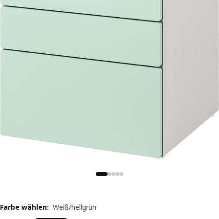
Farbe wählen
:
Weiß/hellgrün