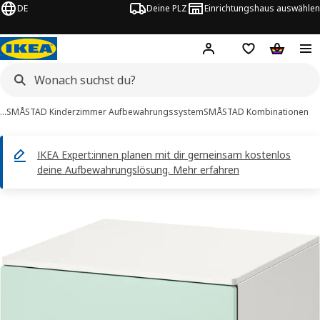
DE
Deine PLZ
Einrichtungshaus auswählen
Hej!
Jetzt anmelden.
Einkaufsliste
Warenko
…
SMÅSTAD Kinderzimmer Aufbewahrungssystem
SMÅSTAD Kombinationen
IKEA Expert:innen planen mit dir gemeinsam kostenlos
deine Aufbewahrungslösung. Mehr erfahren
SMÅSTAD / PLATSA -Bilder
tinformation