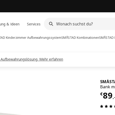
ung & Ideen
Services
AD Kinderzimmer Aufbewahrungssystem
SMÅSTAD Kombinationen
SMÅSTAD
e Aufbewahrungslösung. Mehr erfahren
SMÅST
Bank mi
Prei
89
€
,