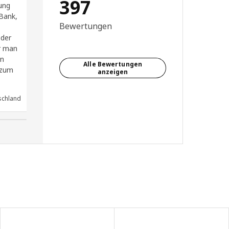
397
tung
sie ist sehr geräumig mit
Bank,
Stauraum für meine ganze
Bewertungen
Bettwäsche und Handtücher.
der
Oben drauf noch eine Ablage
r man
für Sporttasche oder
en
Sonstiges. Super!
Alle Bewertungen
 zum
anzeigen
schland
Anonymer Rezensent, Deutschland