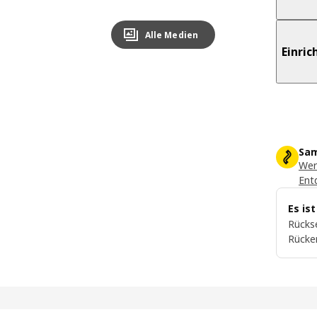
Alle Medien
Einri
Sam
Wer
Ent
Es is
Rückse
Rücke