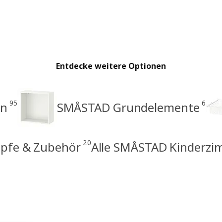
Entdecke weitere Optionen
95
6
en
SMÅSTAD Grundelemente
20
öpfe & Zubehör
Alle SMÅSTAD Kinderz