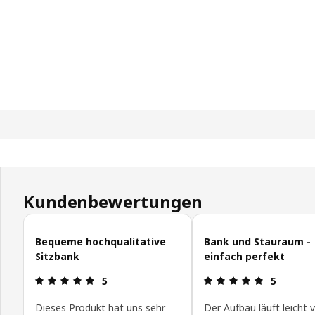
Kundenbewertungen
Kundenbewertungen überspringen
Bequeme hochqualitative
Bank und Stauraum -
Sitzbank
einfach perfekt
Produktbewertung: 5 von 5 Sterne
Produktbew
5
5
Dieses Produkt hat uns sehr
Der Aufbau läuft leicht 