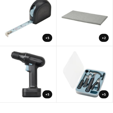
+5
+2
+5
+5