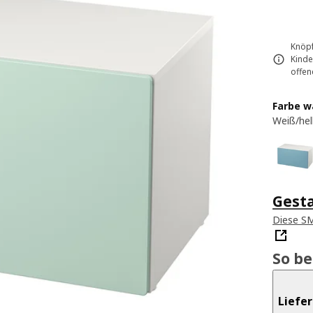
Knöpf
Kinde
offen
Farbe w
Weiß/hel
Gest
Diese S
So b
Liefe