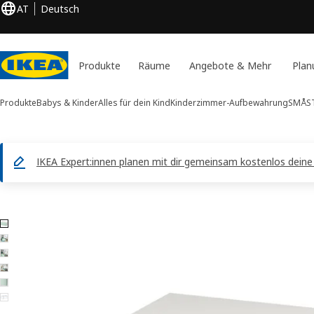
AT
Deutsch
Produkte
Räume
Angebote & Mehr
Plan
Produkte
Babys & Kinder
Alles für dein Kind
Kinderzimmer-Aufbewahrung
SMÅST
IKEA Expert:innen planen mit dir gemeinsam kostenlos dein
6 SMÅSTAD -Bilder
duktinformation