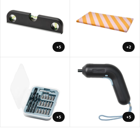
+5
+2
+5
+5