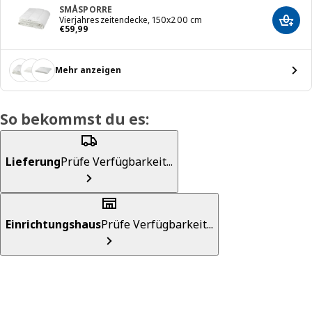
SMÅSPORRE
Vierjahreszeitendecke, 150x200 cm
In de
Preis € 59,99
€
59
,
99
Mehr anzeigen
So bekommst du es:
Lieferung
Prüfe Verfügbarkeit...
Einrichtungshaus
Prüfe Verfügbarkeit...