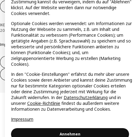
Zustimmung kannst du verweigern, indem du auf "Ablehnen"
Cookie-Einstellungen
DE
klickst. Auf der Website werden dann nur notwendige
Cookies verwendet.
Optionale Cookies werden verwendet: um Informationen zur
IKEA Österreich - Südring, 2334 Vösendorf © Inter IKEA Systems B.V. 1999-
Nutzung der Webseite zu sammeln, z.B. um Inhalt und
2026
Funktionalität zu verbessern (Performance Cookies); um
getätigte Angaben (z.B. Sprachauswahl) zu speichern und so
Impressum
Datenschutzerklärung
Cookie Richtlinie
Responsible Disclosure
verbesserte und persönlichere Funktionen anbieten zu
können (Funktionale Cookies); und, um
zielgruppenorientierte Werbung zu erstellen (Marketing
Widerruf / Rückgabe
Cookies).
In den "Cookie-Einstellungen" erfährst du mehr über unsere
Widerrufsrecht ausüben (Services)
Cookies sowie deren Anbieter und kannst deine Zustimmung
nur für bestimmte Kategorien optionaler Cookies erteilen
oder deine Zustimmung jederzeit mit Wirkung für die
Zukunft widerrufen. In der
Datenschutzerklärung
und in
unserer
Cookie-Richtlinie
findest du außerdem weitere
Informationen zu Datenverarbeitung und Cookies.
Impressum
Annehmen