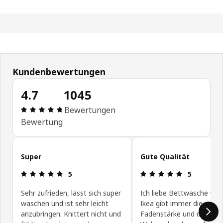
Kundenbewertungen
4.7
1045
Produktbewertung: 4.7 von 5 Sterne Alle Bewert
Bewertungen
Bewertung
Kundenbewertungen überspringen
Super
Gute Qualität
Produktbewertung: 5 von 5 Sterne
Produktbewe
5
5
Sehr zufrieden, lässt sich super
Ich liebe Bettwäsche von 
waschen und ist sehr leicht
Ikea gibt immer die
anzubringen. Knittert nicht und
Fadenstärke und die