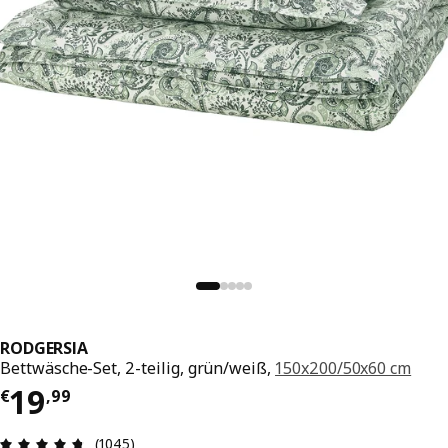
RODGERSIA
Bettwäsche-Set, 2-teilig, grün/weiß,
150x200/50x60 cm
Preis € 19,99
19
€
,
99
Produktbewertung: 4.7 von 5 Sterne Alle Bewer
(1045)