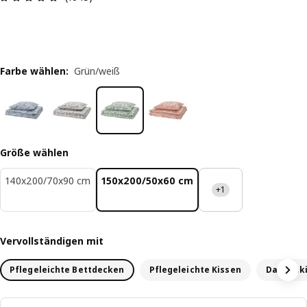
Farbe wählen
:
Grün/weiß
Größe wählen
140x200/70x90 cm
150x200/50x60 cm
+1
Vervollständigen mit
Pflegeleichte Bettdecken
Pflegeleichte Kissen
Daunenki