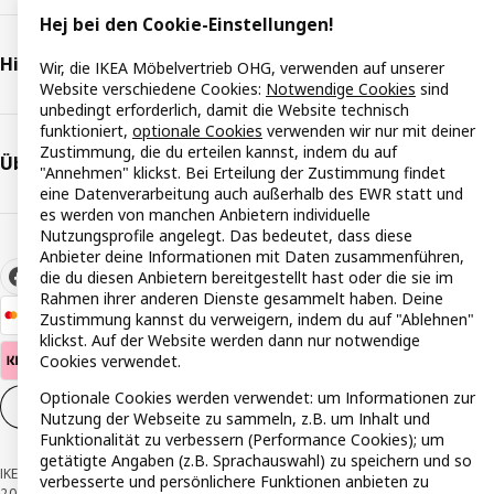
Hej bei den Cookie-Einstellungen!
Hilfe & Support
Wir, die IKEA Möbelvertrieb OHG, verwenden auf unserer
Website verschiedene Cookies:
Notwendige Cookies
sind
unbedingt erforderlich, damit die Website technisch
funktioniert,
optionale Cookies
verwenden wir nur mit deiner
Zustimmung, die du erteilen kannst, indem du auf
Über IKEA
"Annehmen" klickst. Bei Erteilung der Zustimmung findet
eine Datenverarbeitung auch außerhalb des EWR statt und
es werden von manchen Anbietern individuelle
Nutzungsprofile angelegt. Das bedeutet, dass diese
Anbieter deine Informationen mit Daten zusammenführen,
die du diesen Anbietern bereitgestellt hast oder die sie im
Rahmen ihrer anderen Dienste gesammelt haben. Deine
Zustimmung kannst du verweigern, indem du auf "Ablehnen"
klickst. Auf der Website werden dann nur notwendige
Cookies verwendet.
Optionale Cookies werden verwendet: um Informationen zur
Cookie-Einstellungen
DE
Nutzung der Webseite zu sammeln, z.B. um Inhalt und
Funktionalität zu verbessern (Performance Cookies); um
getätigte Angaben (z.B. Sprachauswahl) zu speichern und so
IKEA Österreich - Südring, 2334 Vösendorf © Inter IKEA Systems B.V. 1999-
verbesserte und persönlichere Funktionen anbieten zu
2026