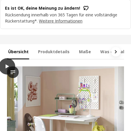
Es ist OK, deine Meinung zu ändern!
Rücksendung innerhalb von 365 Tagen für eine vollständige
Rückerstattung*.
Weitere Informationen
Übersicht
Produktdetails
Maße
Was enthalten
play
RELATERA Schreibtischkombination, weiß, 90x60 cm
Das Video zeigt eine Schreibtischkombination mit einem schla