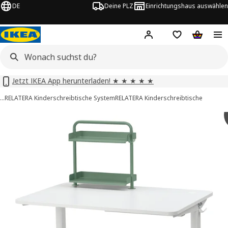
DE
Deine PLZ
Einrichtungshaus auswählen
Hej!
Jetzt anmelden.
Einkaufsliste
Warenko
Jetzt IKEA App herunterladen! ★ ★ ★ ★ ★
…
RELATERA Kinderschreibtische System
RELATERA Kinderschreibtische
ELATERA -Bilder
tinformation