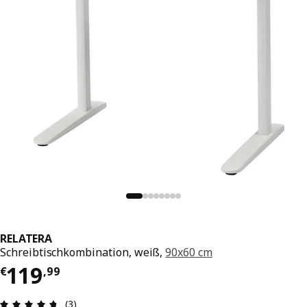
RELATERA
Schreibtischkombination, weiß,
90x60 cm
Preis € 119,99
119
€
,
99
Produktbewertung: 4.7 von 5 Sterne Alle Bewer
(3)