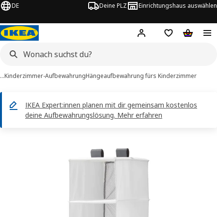
DE
Deine PLZ
Einrichtungshaus auswählen
Hej!
Jetzt anmelden.
Einkaufsliste
Warenko
…
Kinderzimmer-Aufbewahrung
Hängeaufbewahrung fürs Kinderzimmer
IKEA Expert:innen planen mit dir gemeinsam kostenlos
deine Aufbewahrungslösung. Mehr erfahren
ASSLA -Bilder
tinformation