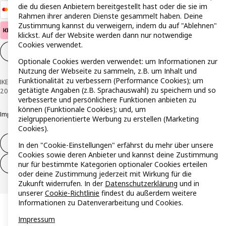
die du diesen Anbietern bereitgestellt hast oder die sie im
Rahmen ihrer anderen Dienste gesammelt haben. Deine
Zustimmung kannst du verweigern, indem du auf "Ablehnen"
klickst. Auf der Website werden dann nur notwendige
Cookies verwendet.
Cookie-Einstellungen
DE
Optionale Cookies werden verwendet: um Informationen zur
Nutzung der Webseite zu sammeln, z.B. um Inhalt und
Funktionalität zu verbessern (Performance Cookies); um
IKEA Österreich - Südring, 2334 Vösendorf © Inter IKEA Systems B.V. 1999-
getätigte Angaben (z.B. Sprachauswahl) zu speichern und so
2026
verbesserte und persönlichere Funktionen anbieten zu
können (Funktionale Cookies); und, um
Impressum
Datenschutzerklärung
Cookie Richtlinie
Responsible Disclosure
zielgruppenorientierte Werbung zu erstellen (Marketing
Cookies).
Widerruf / Rückgabe
In den "Cookie-Einstellungen" erfährst du mehr über unsere
Cookies sowie deren Anbieter und kannst deine Zustimmung
Widerrufsrecht ausüben (Services)
nur für bestimmte Kategorien optionaler Cookies erteilen
oder deine Zustimmung jederzeit mit Wirkung für die
Zukunft widerrufen. In der
Datenschutzerklärung
und in
unserer
Cookie-Richtlinie
findest du außerdem weitere
Informationen zu Datenverarbeitung und Cookies.
Impressum