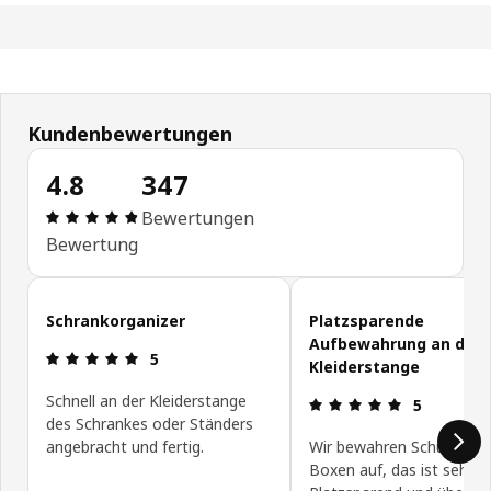
Kundenbewertungen
4.8
347
Produktbewertung: 4.8 von 5 Sterne Alle Bewert
Bewertungen
Bewertung
Kundenbewertungen überspringen
Schrankorganizer
Platzsparende
Aufbewahrung an der
Produktbewertung: 5 von 5 Sterne
5
Kleiderstange
Schnell an der Kleiderstange
Produktbewe
5
des Schrankes oder Ständers
angebracht und fertig.
Wir bewahren Schuhe in 
Boxen auf, das ist sehr