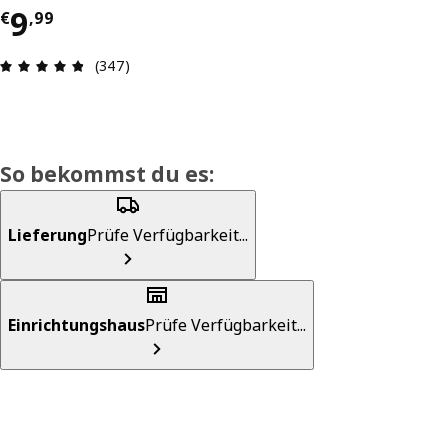
Preis € 9,99
9
€
,
99
Produktbewertung: 4.8 von 5 Sterne Alle Bewer
(347)
So bekommst du es:
Lieferung
Prüfe Verfügbarkeit...
Einrichtungshaus
Prüfe Verfügbarkeit...