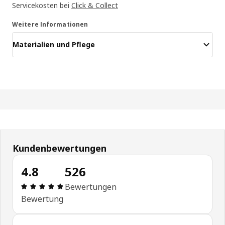
Servicekosten bei
Click & Collect
Weitere Informationen
Materialien und Pflege
Kundenbewertungen
4.8
526
Produktbewertung: 4.8 von 5 Sterne Alle Bewert
Bewertungen
Bewertung