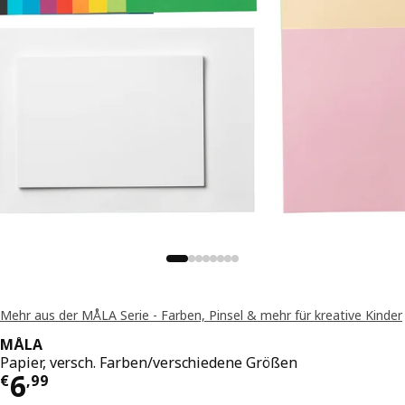
Mehr aus der MÅLA Serie - Farben, Pinsel & mehr für kreative Kinder
MÅLA
Papier, versch. Farben/verschiedene Größen
Preis € 6,99
6
€
,
99