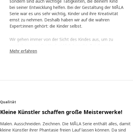
sondern sind auch wichtige Tätigkeiten, die deinem Kind
bei seiner Entwicklung helfen. Bei der Gestaltung der MÅLA
Serie war es uns sehr wichtig, Kinder und ihre Kreativität
ernst zu nehmen. Deshalb haben wir auf die wahren
Expert:innen gehört: die Kinder selbst.
Wir gehen immer von der Sicht des Kindes aus, um zu
verstehen, was das Kind wirklich braucht. Bei diesem
Mehr erfahren
Projekt half uns die Pädagogik mit Fakten und Inspiration
weiter, wobei der Schwerpunkt auf Kreativität lag. „Wir
haben erkannt, dass Kreativität für Kinder nicht einfach nur
ein Spiel ist, sondern dass sie kleine Forscher und
Forscherinnen sind, die die Welt um sie herum verstehen
wollen“, sagt Ina Tidbeck Sjöblom, die an der Entwicklung
der MÅLA Serie beteiligt war.
Qualität
Speziell für kleine Künstlerinnen und Künstler
gemacht
Kleine Künstler schaffen große Meisterwerke!
Das Team befragte Gruppen von Kindern, die gebeten
Malen. Ausschneiden. Zeichnen. Die MÅLA Serie enthält alles, damit
wurden, Prototypen auszuprobieren und ihr Meinung dazu
kleine Künstler ihrer Phantasie freien Lauf lassen können. Da sind
abzugeben. Was waren ihre Lieblingsfarben? Was hielten