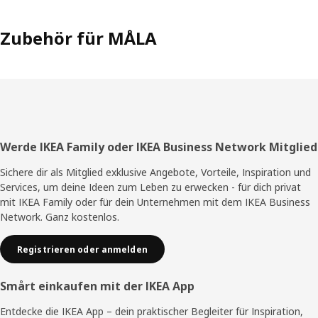
Nähe brauchen, um mit dem Zeichnen oder Malen zu
beginnen. Die Fähigkeit, Dinge selbst zu tun, ist ein
wichtiger Teil der Entwicklung. Das Kind wächst mit seiner
Zubehör für MÅLA
Aufgabe.“
Fußzeile
Werde IKEA Family oder IKEA Business Network Mitglied
Sichere dir als Mitglied exklusive Angebote, Vorteile, Inspiration und
Services, um deine Ideen zum Leben zu erwecken - für dich privat
mit IKEA Family oder für dein Unternehmen mit dem IKEA Business
Network. Ganz kostenlos.
Registrieren oder anmelden
Smårt einkaufen mit der IKEA App
Entdecke die IKEA App – dein praktischer Begleiter für Inspiration,