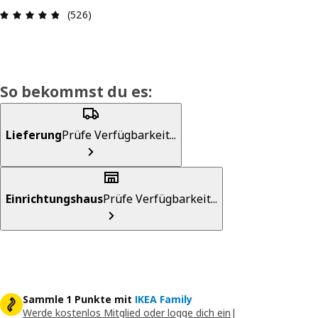
Produktbewertung: 4.8 von 5 Sterne Alle Bewer
(526)
So bekommst du es:
Lieferung
Prüfe Verfügbarkeit...
Einrichtungshaus
Prüfe Verfügbarkeit...
Sammle 1 Punkte mit
IKEA Family
Werde kostenlos Mitglied oder logge dich ein
|