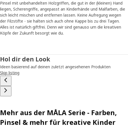
Pinsel mit unbehandelten Holzgriffen, die gut in der (kleinen) Hand
sie von dem Papier? „Die Kinder hatten sehr feste und
liegen, Scherengriffe, angepasst an Kinderhände und Malfarben, die
kluge Ansichtspunkte. Wir haben auch beobachtet, wie sie
sich leicht mischen und entfernen lassen. Keine Aufregung wegen
die Zeichen- und Malwerkzeuge benutzen. Wenn du vier
der Filzstifte - sie halten sich auch ohne Kappe bis zu drei Tagen.
Jahre alt und gerade dabei bist, ein Bild zu malen, denkst
Alles ist natürlich giftfrei. Denn wir sind genauso um die kreativen
du zum Beispiel nicht immer daran, die Kappe wieder auf
Köpfe der Zukunft besorgt wie du.
den Filzstift zu stecken. Deshalb können diese Stifte bis zu
drei Tage ohne Kappe herumliegen.“ Um hohe Qualität zu
einem angemessenen Preis zu gewährleisten, durfte die
Entwicklungsarbeit mehr Zeit in Anspruch nehmen. „Was
Hol dir den Look
Kinder tun und wie sie es tun, ist sehr wichtig. Deshalb
haben wir alle ihre Rückmeldungen berücksichtigt und
Ideen basierend auf deinen zuletzt angesehenen Produkten
dafür gesorgt, dass die Produkte ihren Bedürfnissen
Skip listing
entsprechen.“
Kinder können schnell loslegen
Die MÅLA Serie gibt es schon lange, aber sie wächst und
entwickelt sich ständig weiter, wenn wir neue Bedürfnisse
Mehr aus der MÅLA Serie - Farben,
erkennen und neue Ideen bekommen. Alle Teile sollten
einfach zu greifen und zu verwenden sein, wann immer die
Pinsel & mehr für kreative Kinder
Inspiration zuschlägt. „Das Kind sollte kein Elternteil in der