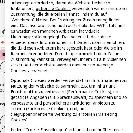
Über IKEA
unbedingt erforderlich, damit die Website technisch
funktioniert,
optionale Cookies
verwenden wir nur mit deiner
Zustimmung, die du erteilen kannst, indem du auf
"Annehmen" klickst. Bei Erteilung der Zustimmung findet
eine Datenverarbeitung auch außerhalb des EWR statt und
es werden von manchen Anbietern individuelle
Nutzungsprofile angelegt. Das bedeutet, dass diese
Anbieter deine Informationen mit Daten zusammenführen,
die du diesen Anbietern bereitgestellt hast oder die sie im
Rahmen ihrer anderen Dienste gesammelt haben. Deine
Zustimmung kannst du verweigern, indem du auf "Ablehnen"
klickst. Auf der Website werden dann nur notwendige
Cookie-Einstellungen
DE
Cookies verwendet.
Optionale Cookies werden verwendet: um Informationen zur
IKEA Österreich - Südring, 2334 Vösendorf © Inter IKEA Systems B.V. 1999-
Nutzung der Webseite zu sammeln, z.B. um Inhalt und
2026
Funktionalität zu verbessern (Performance Cookies); um
getätigte Angaben (z.B. Sprachauswahl) zu speichern und so
verbesserte und persönlichere Funktionen anbieten zu
Impressum
Datenschutzerklärung
Cookie Richtlinie
Responsible Disclosure
können (Funktionale Cookies); und, um
zielgruppenorientierte Werbung zu erstellen (Marketing
Cookies).
Widerruf / Rückgabe
In den "Cookie-Einstellungen" erfährst du mehr über unsere
Widerrufsrecht ausüben (Services)