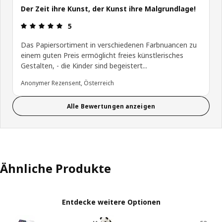
Der Zeit ihre Kunst, der Kunst ihre Malgrundlage!
Produktbewertung: 5 von 5 Sterne
5
Das Papiersortiment in verschiedenen Farbnuancen zu
einem guten Preis ermöglicht freies künstlerisches
Gestalten, - die Kinder sind begeistert...
Anonymer Rezensent, Österreich
Alle Bewertungen anzeigen
Ähnliche Produkte
Entdecke weitere Optionen