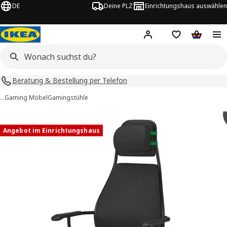
DE
Deine PLZ
Einrichtungshaus auswählen
Hej!
Jetzt anmelden.
Einkaufsliste
Warenko
Beratung & Bestellung per Telefon
…
Gaming Möbel
Gamingstühle
 LÖPARBANA -Bilder
tinformation
Angebot im Einrichtungshaus