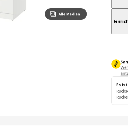
Alle Medien
Einri
Sam
Wer
Ent
Es is
Rückse
Rücke