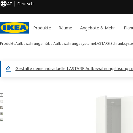
AT
Deutsch
Produkte
Räume
Angebote & Mehr
Plan
Produkte
Aufbewahrungsmöbel
Aufbewahrungssysteme
LASTARE Schranksyst
Gestalte deine individuelle LASTARE Aufbewahrungslösung m
5 LASTARE -Bilder
duktinformation