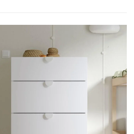
RE Schrankkombination, weiß, 60x42x201 cm