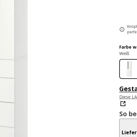
Knöpf
perfe
Farbe w
Weiß
Gest
Diese L
So b
Liefe