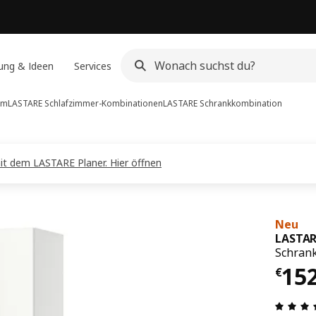
ung & Ideen
Services
em
LASTARE Schlafzimmer-Kombinationen
LASTARE
Schrankkombination
it dem LASTARE Planer. Hier öffnen
Neu
LASTAR
Schran
Prei
15
€