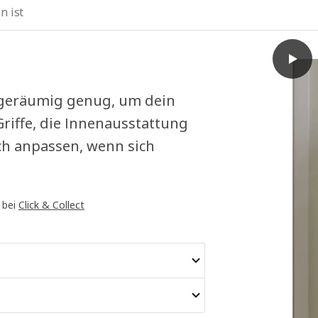
n ist
play
LASTA
r geräumig genug, um dein
Griffe, die Innenausstattung
ach anpassen, wenn sich
 bei
Click & Collect