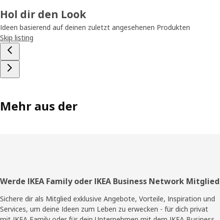
Hol dir den Look
Ideen basierend auf deinen zuletzt angesehenen Produkten
Skip listing
Mehr aus der
Fußzeile
Werde IKEA Family oder IKEA Business Network Mitglied
Sichere dir als Mitglied exklusive Angebote, Vorteile, Inspiration und
Services, um deine Ideen zum Leben zu erwecken - für dich privat
mit IKEA Family oder für dein Unternehmen mit dem IKEA Business