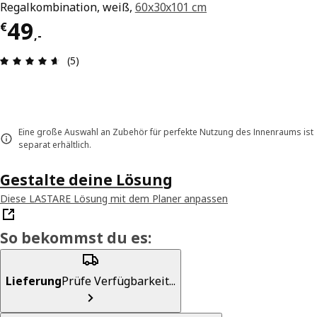
Regalkombination, weiß,
60x30x101 cm
Preis € 49,-
49
€
,
-
Produktbewertung: 4.6 von 5 Sterne Alle Bewer
(5)
Eine große Auswahl an Zubehör für perfekte Nutzung des Innenraums ist
separat erhältlich.
Gestalte deine Lösung
Diese LASTARE Lösung mit dem Planer anpassen
So bekommst du es:
Lieferung
Prüfe Verfügbarkeit...