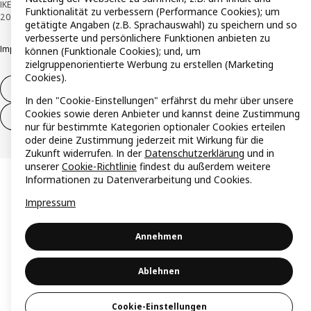
IKEA Österreich - Südring, 2334 Vösendorf © Inter IKEA Systems B.V. 1999-
Funktionalität zu verbessern (Performance Cookies); um
2026
getätigte Angaben (z.B. Sprachauswahl) zu speichern und so
verbesserte und persönlichere Funktionen anbieten zu
Impressum
Datenschutzerklärung
Cookie Richtlinie
Responsible Disclosure
können (Funktionale Cookies); und, um
zielgruppenorientierte Werbung zu erstellen (Marketing
Cookies).
Widerruf / Rückgabe
In den "Cookie-Einstellungen" erfährst du mehr über unsere
Cookies sowie deren Anbieter und kannst deine Zustimmung
Widerrufsrecht ausüben (Services)
nur für bestimmte Kategorien optionaler Cookies erteilen
oder deine Zustimmung jederzeit mit Wirkung für die
Zukunft widerrufen. In der
Datenschutzerklärung
und in
unserer
Cookie-Richtlinie
findest du außerdem weitere
Informationen zu Datenverarbeitung und Cookies.
Impressum
Annehmen
Ablehnen
Cookie-Einstellungen