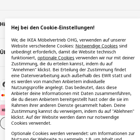
Hilfe & Support
Hej bei den Cookie-Einstellungen!
Wir, die IKEA Möbelvertrieb OHG, verwenden auf unserer
Website verschiedene Cookies:
Notwendige Cookies
sind
Über IKEA
unbedingt erforderlich, damit die Website technisch
funktioniert,
optionale Cookies
verwenden wir nur mit deiner
Zustimmung, die du erteilen kannst, indem du auf
"Annehmen" klickst. Bei Erteilung der Zustimmung findet
eine Datenverarbeitung auch außerhalb des EWR statt und
es werden von manchen Anbietern individuelle
Nutzungsprofile angelegt. Das bedeutet, dass diese
Anbieter deine Informationen mit Daten zusammenführen,
die du diesen Anbietern bereitgestellt hast oder die sie im
Rahmen ihrer anderen Dienste gesammelt haben. Deine
Zustimmung kannst du verweigern, indem du auf "Ablehnen"
klickst. Auf der Website werden dann nur notwendige
Cookies verwendet.
Cookie-Einstellungen
DE
Optionale Cookies werden verwendet: um Informationen zur
Nutzung der Webseite zu sammeln, z.B. um Inhalt und