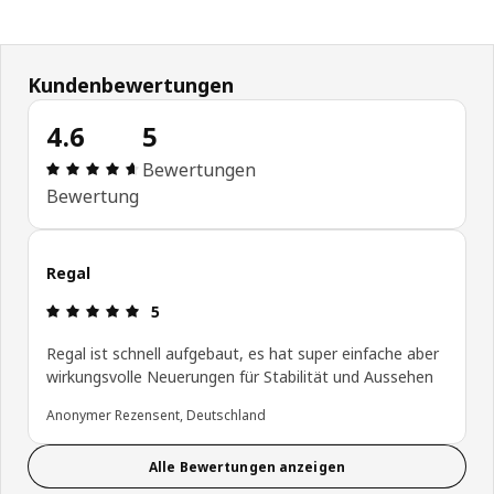
Kundenbewertungen
4.6
5
Produktbewertung: 4.6 von 5 Sterne Alle Bewert
Bewertungen
Bewertung
Regal
Produktbewertung: 5 von 5 Sterne
5
Regal ist schnell aufgebaut, es hat super einfache aber
wirkungsvolle Neuerungen für Stabilität und Aussehen
Anonymer Rezensent, Deutschland
Alle Bewertungen anzeigen