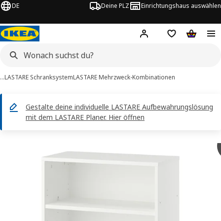
DE
Deine PLZ
Einrichtungshaus auswählen
Hej!
Jetzt anmelden.
Einkaufsliste
Warenko
…
LASTARE Schranksystem
LASTARE Mehrzweck-Kombinationen
Gestalte deine individuelle LASTARE Aufbewahrungslösung
mit dem LASTARE Planer. Hier öffnen
ASTARE -Bilder
tinformation