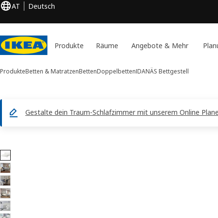
AT
Deutsch
Produkte
Räume
Angebote & Mehr
Plan
Produkte
Betten & Matratzen
Betten
Doppelbetten
IDANÄS
Bettgestell
Gestalte dein Traum-Schlafzimmer mit unserem Online Planer
11 IDANÄS -Bilder
duktinformation