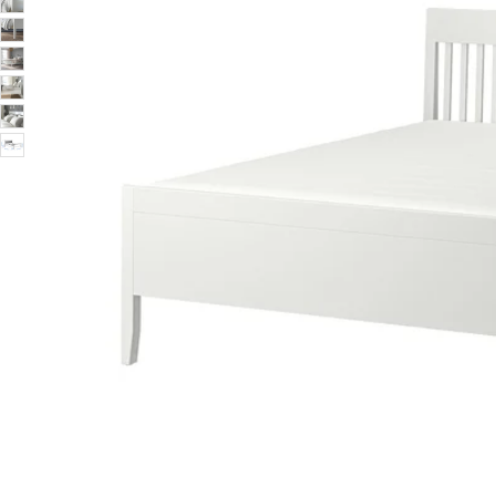
Image zoomed out, normal view