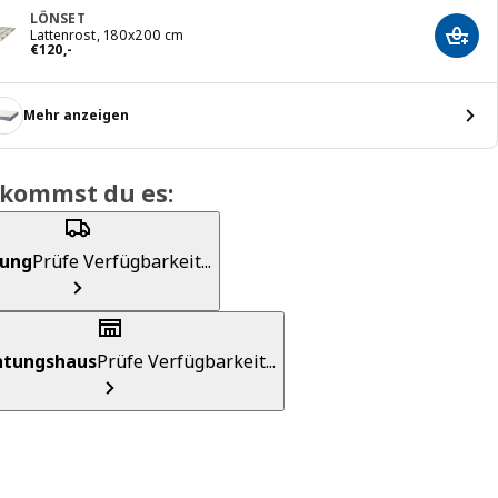
LÖNSET
Lattenrost, 180x200 cm
In de
Preis € 120,-
€
120
,
-
Mehr anzeigen
ekommst du es:
rung
Prüfe Verfügbarkeit...
chtungshaus
Prüfe Verfügbarkeit...