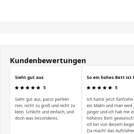
Kundenbewertungen
Kundenbewertungen überspringen
Sieht gut aus
So ein hohes Bett ist 
Produktbewertung: 5 von 5 Sterne
Produktbew
5
5
Sieht gut aus, passt perfekt
Ich hatte jetzt fünfzehn
rein, nicht zu groß und nicht zu
ein Malm und man wird j
klein. Schlicht und einfach, und
jünger und ich hab mir e
doch was besonderes.
höheres Bett gewünsch
ich bin von diesem begei
Da macht das Aufstehe