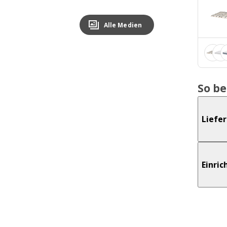
Alle Medien
So b
Liefe
Einri