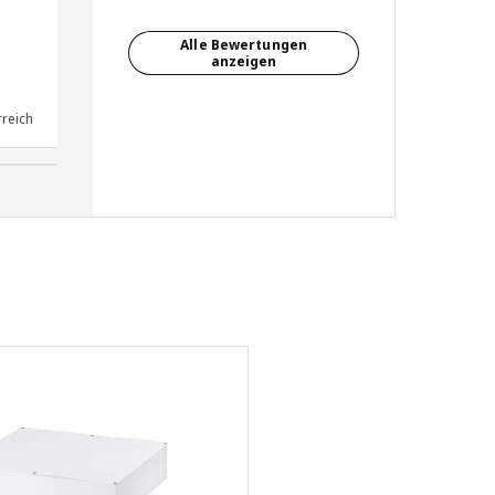
mit Milchglastüren und
Billyschränken...die roten
Alle Bewertungen
Nachtkonsolen erhielten einen
anzeigen
braunen Anstreich ;)
reich
Anonymer Rezensent, Deutschland