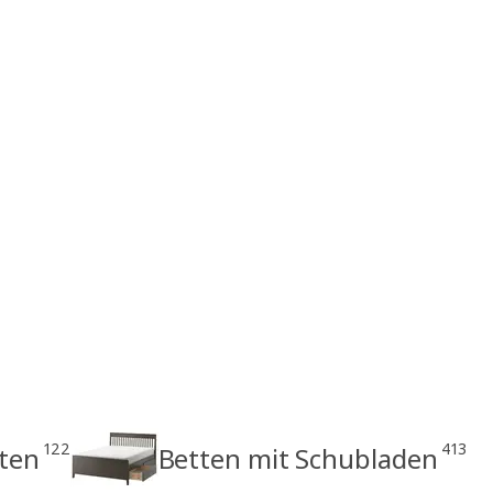
122
413
tten
Betten mit Schubladen