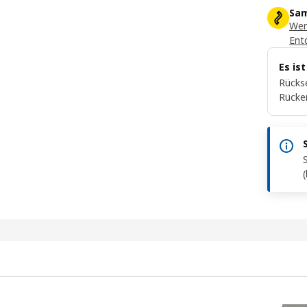
Sam
Wer
Ent
Es is
Rückse
Rücke