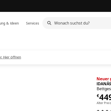
ung & Ideen
Services
. Hier öffnen
Neuer 
IDANÄ
Bettges
Prei
44
€
Alter Prei