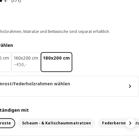
(171)
holzrahmen, Matratze und Bettwäsche sind separat erhältlich.
wählen
0 cm
160x200 cm
180x200 cm
€ 50,-
−
€
50
,
-
nrost/Federholzrahmen wählen
ständigen mit
roste
Schaum - & Kaltschaummatratzen
Federkernmatrat