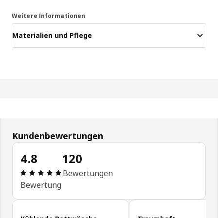
Weitere Informationen
Materialien und Pflege
Kundenbewertungen
4.8
120
Produktbewertung: 4.8 von 5 Sterne Alle Bewert
Bewertungen
Bewertung
Kundenbewertungen überspringen