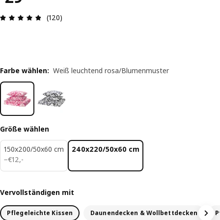
Produktbewertung: 4.8 von 5 Sterne Alle Bewer
(120)
Farbe wählen
:
Weiß leuchtend rosa/Blumenmuster
Größe wählen
150x200/50x60 cm
240x220/50x60 cm
€ 12,-
−
€
12
,
-
Vervollständigen mit
Pflegeleichte Kissen
Daunendecken & Wollbettdecken
P