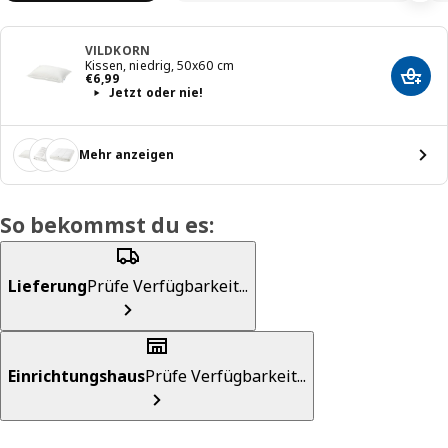
VILDKORN
Kissen, niedrig, 50x60 cm
Preis € 6,99
€
6
,
99
In de
Jetzt oder nie!
Mehr anzeigen
So bekommst du es:
Lieferung
Prüfe Verfügbarkeit...
Einrichtungshaus
Prüfe Verfügbarkeit...