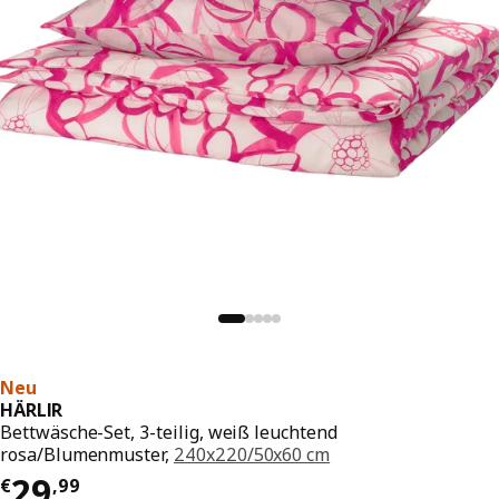
Neu
HÄRLIR
Bettwäsche-Set, 3-teilig, weiß leuchtend
rosa/Blumenmuster,
240x220/50x60 cm
Preis € 29,99
29
€
,
99