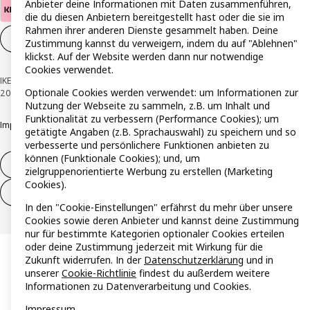
Anbieter deine Informationen mit Daten zusammenführen,
die du diesen Anbietern bereitgestellt hast oder die sie im
Rahmen ihrer anderen Dienste gesammelt haben. Deine
Cookie-Einstellungen
DE
Zustimmung kannst du verweigern, indem du auf "Ablehnen"
klickst. Auf der Website werden dann nur notwendige
Cookies verwendet.
IKEA Österreich - Südring, 2334 Vösendorf © Inter IKEA Systems B.V. 1999-
Optionale Cookies werden verwendet: um Informationen zur
2026
Nutzung der Webseite zu sammeln, z.B. um Inhalt und
Funktionalität zu verbessern (Performance Cookies); um
Impressum
Datenschutzerklärung
Cookie Richtlinie
Responsible Disclosure
getätigte Angaben (z.B. Sprachauswahl) zu speichern und so
verbesserte und persönlichere Funktionen anbieten zu
können (Funktionale Cookies); und, um
Widerruf / Rückgabe
zielgruppenorientierte Werbung zu erstellen (Marketing
Cookies).
Widerrufsrecht ausüben (Services)
In den "Cookie-Einstellungen" erfährst du mehr über unsere
Cookies sowie deren Anbieter und kannst deine Zustimmung
nur für bestimmte Kategorien optionaler Cookies erteilen
oder deine Zustimmung jederzeit mit Wirkung für die
Zukunft widerrufen. In der
Datenschutzerklärung
und in
unserer
Cookie-Richtlinie
findest du außerdem weitere
Informationen zu Datenverarbeitung und Cookies.
Impressum