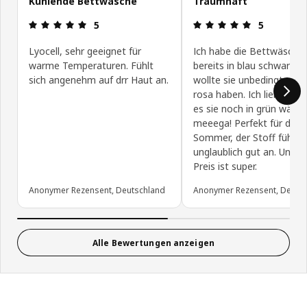
Kühlende Bettwäsche
Traumhaft
Produktbewertung: 5 von 5 Sterne
Produktbewe
5
5
Lyocell, sehr geeignet für
Ich habe die Bettwäsche
warme Temperaturen. Fühlt
bereits in blau schwarz u
sich angenehm auf drr Haut an.
wollte sie unbedingt noch
rosa haben. Ich liebe sie.
es sie noch in grün wäre 
meeega! Perfekt für den
Sommer, der Stoff fühlt s
unglaublich gut an. Und d
Preis ist super.
Anonymer Rezensent, Deutschland
Anonymer Rezensent, Deuts
Alle Bewertungen anzeigen