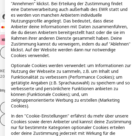
"Annehmen" klickst. Bei Erteilung der Zustimmung findet
eine Datenverarbeitung auch außerhalb des EWR statt und
es werden von manchen Anbietern individuelle
Nutzungsprofile angelegt. Das bedeutet, dass diese
Anbieter deine Informationen mit Daten zusammenführen,
die du diesen Anbietern bereitgestellt hast oder die sie im
Rahmen ihrer anderen Dienste gesammelt haben. Deine
Zustimmung kannst du verweigern, indem du auf "Ablehnen"
klickst. Auf der Website werden dann nur notwendige
Cookie-Einstellungen
DE
Cookies verwendet.
Optionale Cookies werden verwendet: um Informationen zur
Nutzung der Webseite zu sammeln, z.B. um Inhalt und
IKEA Österreich - Südring, 2334 Vösendorf © Inter IKEA Systems B.V. 1999-
2026
Funktionalität zu verbessern (Performance Cookies); um
getätigte Angaben (z.B. Sprachauswahl) zu speichern und so
verbesserte und persönlichere Funktionen anbieten zu
Impressum
Datenschutzerklärung
Cookie Richtlinie
Responsible Disclosure
können (Funktionale Cookies); und, um
zielgruppenorientierte Werbung zu erstellen (Marketing
Cookies).
Widerruf / Rückgabe
In den "Cookie-Einstellungen" erfährst du mehr über unsere
Widerrufsrecht ausüben (Services)
Cookies sowie deren Anbieter und kannst deine Zustimmung
nur für bestimmte Kategorien optionaler Cookies erteilen
oder deine Zustimmung jederzeit mit Wirkung für die