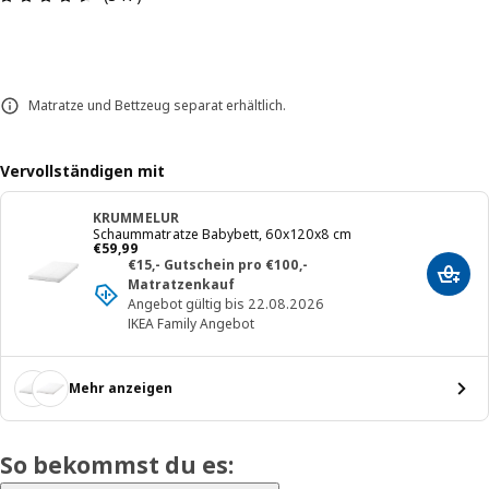
Matratze und Bettzeug separat erhältlich.
Vervollständigen mit
KRUMMELUR
Schaummatratze Babybett, 60x120x8 cm
Preis € 59,99
€
59
,
99
€15,- Gutschein pro €100,-
In de
Matratzenkauf
Angebot gültig bis 22.08.2026
IKEA Family Angebot
Mehr anzeigen
So bekommst du es: