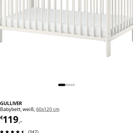
GULLIVER
Babybett, weiß,
60x120 cm
Preis € 119,-
119
€
,
-
Produktbewertung: 4.5 von 5 Sterne Alle Bewer
(347)