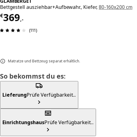
GLAMBERGET
Bettgestell ausziehbar+Aufbewahr., Kiefer,
80-160x200 cm
Preis € 369,-
369
€
,
-
Produktbewertung: 4 von 5 Sterne Alle Bewertu
(111)
Matratze und Bettzeug separat erhältlich.
So bekommst du es:
Lieferung
Prüfe Verfügbarkeit...
Einrichtungshaus
Prüfe Verfügbarkeit...