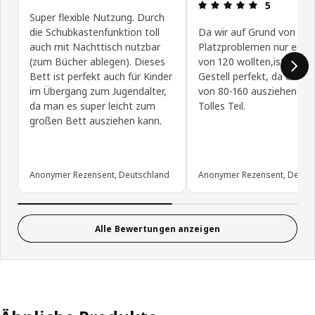
Produktbewe
5
Super flexible Nutzung. Durch
die Schubkastenfunktion toll
Da wir auf Grund von
auch mit Nachttisch nutzbar
Platzproblemen nur eine 
(zum Bücher ablegen). Dieses
von 120 wollten,ist diese
Bett ist perfekt auch für Kinder
Gestell perfekt, da es sich
im Übergang zum Jugendalter,
von 80-160 ausziehen läss
da man es super leicht zum
Tolles Teil.
großen Bett ausziehen kann.
Anonymer Rezensent, Deutschland
Anonymer Rezensent, Deuts
Alle Bewertungen anzeigen