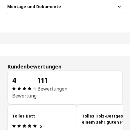
Montage und Dokumente
Kundenbewertungen
4
111
Produktbewertung: 4 von 5 Sterne Alle Bewertun
Bewertungen
Bewertung
Kundenbewertungen überspringen
Tolles Bett
Tolles Holz-Bettgestell
einem sehr guten PLV
Produktbewertung: 5 von 5 Sterne
5