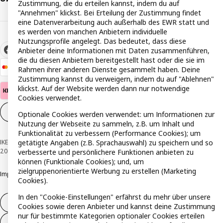
Zustimmung, die du erteilen kannst, indem du auf
"Annehmen" klickst. Bei Erteilung der Zustimmung findet
eine Datenverarbeitung auch außerhalb des EWR statt und
es werden von manchen Anbietern individuelle
Nutzungsprofile angelegt. Das bedeutet, dass diese
Anbieter deine Informationen mit Daten zusammenführen,
die du diesen Anbietern bereitgestellt hast oder die sie im
Rahmen ihrer anderen Dienste gesammelt haben. Deine
Zustimmung kannst du verweigern, indem du auf "Ablehnen"
klickst. Auf der Website werden dann nur notwendige
Cookies verwendet.
Cookie-Einstellungen
DE
Optionale Cookies werden verwendet: um Informationen zur
Nutzung der Webseite zu sammeln, z.B. um Inhalt und
Funktionalität zu verbessern (Performance Cookies); um
IKEA Österreich - Südring, 2334 Vösendorf © Inter IKEA Systems B.V. 1999-
getätigte Angaben (z.B. Sprachauswahl) zu speichern und so
2026
verbesserte und persönlichere Funktionen anbieten zu
können (Funktionale Cookies); und, um
zielgruppenorientierte Werbung zu erstellen (Marketing
Impressum
Datenschutzerklärung
Cookie Richtlinie
Responsible Disclosure
Cookies).
In den "Cookie-Einstellungen" erfährst du mehr über unsere
Widerruf / Rückgabe
Cookies sowie deren Anbieter und kannst deine Zustimmung
nur für bestimmte Kategorien optionaler Cookies erteilen
Widerrufsrecht ausüben (Services)