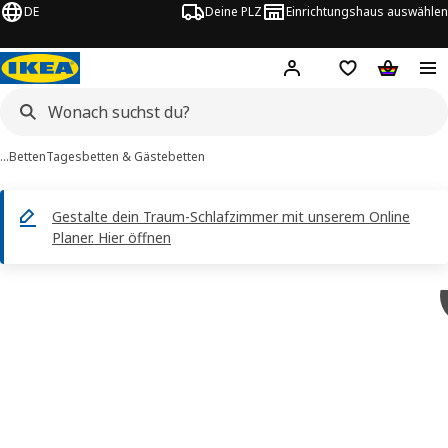
DE
Deine PLZ
Einrichtungshaus auswählen
Hej!
Jetzt anmelden.
Einkaufsliste
Warenko
…
Betten
Tagesbetten & Gästebetten
Gestalte dein Traum-Schlafzimmer mit unserem Online
Planer. Hier öffnen
 GLAMBERGET -Bilder
tinformation