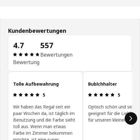
Kundenbewertungen
4.7
557
Produktbewertung: 4.7 von 5 Sterne Alle Bewert
Bewertungen
Bewertung
Kundenbewertungen überspringen
Tolle Aufbewahrung
Bublchhalter
Produktbewertung: 5 von 5 Sterne
Produktbewe
5
5
Wir haben das Regal seit ein
Optisch schön und sehr g
paar Wochen da, ist täglich im
geeignet für die Liebling
Benutzung und die Farbe sieht
für unseren kleinen
toll aus. Wenn man etwas
Farbe im Zimmer bekommen
möchte, ist eine super