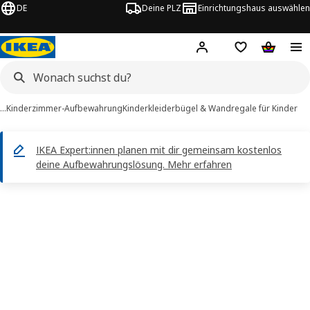
DE
Deine PLZ
Einrichtungshaus auswählen
Hej!
Jetzt anmelden.
Einkaufsliste
Warenko
…
Kinderzimmer-Aufbewahrung
Kinderkleiderbügel & Wandregale für Kinder
IKEA Expert:innen planen mit dir gemeinsam kostenlos
deine Aufbewahrungslösung. Mehr erfahren
LISAT -Bilder
tinformation