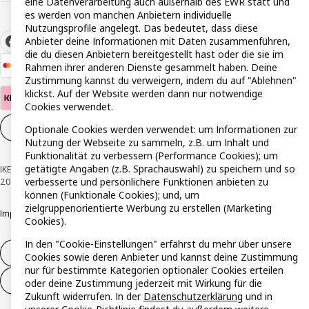
eine Datenverarbeitung auch außerhalb des EWR statt und
es werden von manchen Anbietern individuelle
Nutzungsprofile angelegt. Das bedeutet, dass diese
Anbieter deine Informationen mit Daten zusammenführen,
die du diesen Anbietern bereitgestellt hast oder die sie im
Rahmen ihrer anderen Dienste gesammelt haben. Deine
Zustimmung kannst du verweigern, indem du auf "Ablehnen"
klickst. Auf der Website werden dann nur notwendige
Cookies verwendet.
Cookie-Einstellungen
DE
Optionale Cookies werden verwendet: um Informationen zur
Nutzung der Webseite zu sammeln, z.B. um Inhalt und
Funktionalität zu verbessern (Performance Cookies); um
getätigte Angaben (z.B. Sprachauswahl) zu speichern und so
IKEA Österreich - Südring, 2334 Vösendorf © Inter IKEA Systems B.V. 1999-
verbesserte und persönlichere Funktionen anbieten zu
2026
können (Funktionale Cookies); und, um
zielgruppenorientierte Werbung zu erstellen (Marketing
Impressum
Datenschutzerklärung
Cookie Richtlinie
Responsible Disclosure
Cookies).
In den "Cookie-Einstellungen" erfährst du mehr über unsere
Widerruf / Rückgabe
Cookies sowie deren Anbieter und kannst deine Zustimmung
nur für bestimmte Kategorien optionaler Cookies erteilen
Widerrufsrecht ausüben (Services)
oder deine Zustimmung jederzeit mit Wirkung für die
Zukunft widerrufen. In der
Datenschutzerklärung
und in