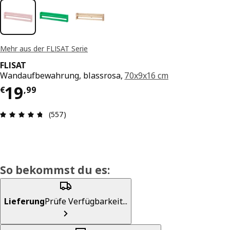
Mehr aus der FLISAT Serie
FLISAT
Wandaufbewahrung, blassrosa,
70x9x16 cm
Preis € 19,99
19
€
,
99
Produktbewertung: 4.7 von 5 Sterne Alle Bewer
(557)
So bekommst du es:
Lieferung
Prüfe Verfügbarkeit...