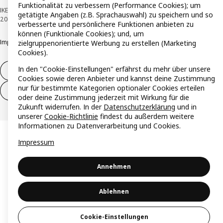
Funktionalität zu verbessern (Performance Cookies); um
IKEA Österreich - Südring, 2334 Vösendorf © Inter IKEA Systems B.V. 1999-
getätigte Angaben (z.B. Sprachauswahl) zu speichern und so
2026
verbesserte und persönlichere Funktionen anbieten zu
können (Funktionale Cookies); und, um
Impressum
Datenschutzerklärung
Cookie Richtlinie
Responsible Disclosure
zielgruppenorientierte Werbung zu erstellen (Marketing
Cookies).
In den "Cookie-Einstellungen" erfährst du mehr über unsere
Widerruf / Rückgabe
Cookies sowie deren Anbieter und kannst deine Zustimmung
nur für bestimmte Kategorien optionaler Cookies erteilen
Widerrufsrecht ausüben (Services)
oder deine Zustimmung jederzeit mit Wirkung für die
Zukunft widerrufen. In der
Datenschutzerklärung
und in
unserer
Cookie-Richtlinie
findest du außerdem weitere
Informationen zu Datenverarbeitung und Cookies.
Impressum
Annehmen
Ablehnen
Cookie-Einstellungen