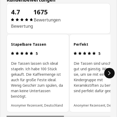
4.7
1675
Produktbewertung: 4.7 von 5 Sterne Alle Bewert
Bewertungen
Bewertung
Kundenbewertungen überspringen
Stapelbare Tassen
Perfekt
Produktbewertung: 5 von 5 Sterne
Produktbewe
5
5
Die Tassen lassen sich ideal
Die Tassen sind unschlag
stapeln. Ich habe 100 Stück
gut und günstig. Wir ne
gekauft. Die Kaffeemenge ist
sie, um sie mit einer
auch für große Feste ideal.
Kindergruppe mit
Wenig Geschirr zum spülen, da
Keramikstiften zu bemale
man keine Untertassen
sind perfekt dafür geeign
benötigt.
Anonymer Rezensent, Deutschland
Anonymer Rezensent, Deuts