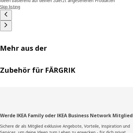
Ideen basierend auf deinen zuletzt angesehenen Produkten
Skip listing
Mehr aus der
Zubehör für FÄRGRIK
Fußzeile
Werde IKEA Family oder IKEA Business Network Mitglied
Sichere dir als Mitglied exklusive Angebote, Vorteile, Inspiration und
Services, um deine Ideen zum Leben zu erwecken - für dich privat