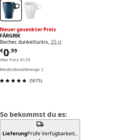
Neuer gesenkter Preis
FÄRGRIK
Becher, dunkeltürkis,
25 cl
Preis € 0,99
0
€
,
99
Alter Preis: €1,59
Mindestbestellmenge: 2
Produktbewertung: 4.7 von 5 Sterne Alle Bewer
(1675)
So bekommst du es:
Lieferung
Prüfe Verfügbarkeit...