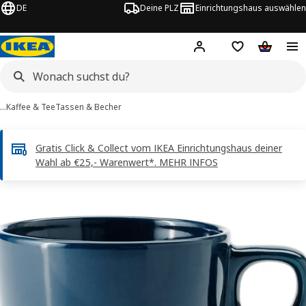
DE
Deine PLZ
Einrichtungshaus auswählen
Hej!
Jetzt anmelden.
Einkaufsliste
Warenko
…
Kaffee & Tee
Tassen & Becher
Gratis Click & Collect vom IKEA Einrichtungshaus deiner
Wahl ab €25,- Warenwert*. MEHR INFOS
ÄRGRIK -Bilder
tinformation