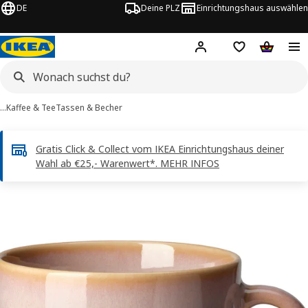
DE
Deine PLZ
Einrichtungshaus auswählen
Hej!
Jetzt anmelden.
Einkaufsliste
Warenko
…
Kaffee & Tee
Tassen & Becher
Gratis Click & Collect vom IKEA Einrichtungshaus deiner
Wahl ab €25,- Warenwert*. MEHR INFOS
FÄRGKLAR -Bilder
tinformation