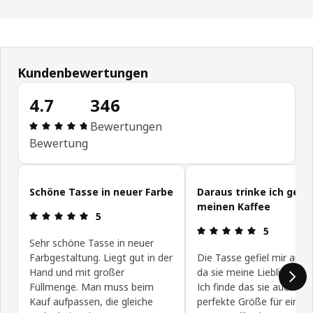
Kundenbewertungen
4.7
346
Produktbewertung: 4.7 von 5 Sterne Alle Bewert
Bewertungen
Bewertung
Kundenbewertungen überspringen
Schöne Tasse in neuer Farbe
Daraus trinke ich gern
meinen Kaffee
Produktbewertung: 5 von 5 Sterne
5
Produktbewe
5
Sehr schöne Tasse in neuer
Farbgestaltung. Liegt gut in der
Die Tasse gefiel mir auf 
Hand und mit großer
da sie meine Lieblingsfar
Füllmenge. Man muss beim
Ich finde das sie auch die
Kauf aufpassen, die gleiche
perfekte Größe für eine 