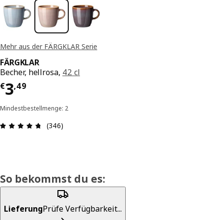
Mehr aus der FÄRGKLAR Serie
FÄRGKLAR
Becher, hellrosa,
42 cl
Preis € 3,49
3
€
,
49
Mindestbestellmenge: 2
Produktbewertung: 4.7 von 5 Sterne Alle Bewer
(346)
So bekommst du es:
Lieferung
Prüfe Verfügbarkeit...