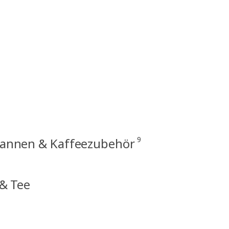
9
kannen & Kaffeezubehör
 & Tee