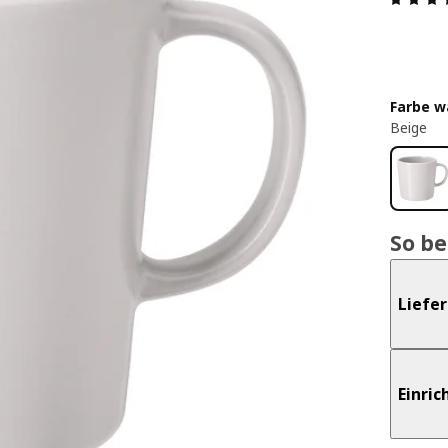
Farbe w
Beige
So b
Liefe
Einri