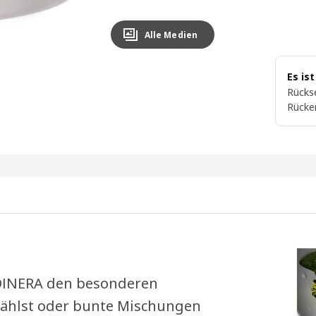
Alle Medien
Es is
Rückse
Rücke
e DINERA den besonderen
 wählst oder bunte Mischungen