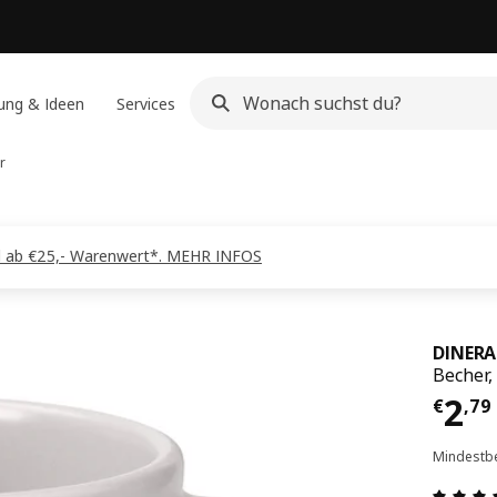
ung & Ideen
Services
r
ahl ab €25,- Warenwert*. MEHR INFOS
DINERA
Becher,
Prei
2
€
,
79
Mindestbe