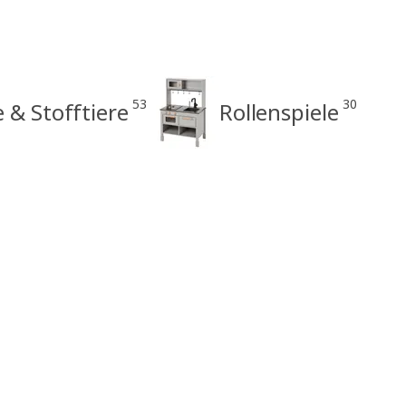
53
30
 & Stofftiere
Rollenspiele