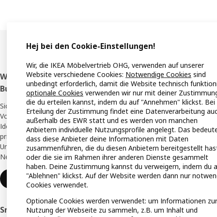
Hej bei den Cookie-Einstellungen!
Wir, die IKEA Möbelvertrieb OHG, verwenden auf unserer
Website verschiedene Cookies:
Notwendige Cookies
sind
Fußzeile
Werde IKEA Family oder IKEA
Eink
unbedingt erforderlich, damit die Website technisch funktioni
Business Network Mitglied
optionale Cookies
verwenden wir nur mit deiner Zustimmun
Stando
die du erteilen kannst, indem du auf "Annehmen" klickst. Bei
Sichere dir als Mitglied exklusive Angebote,
Erteilung der Zustimmung findet eine Datenverarbeitung au
IKEA A
Vorteile, Inspiration und Services, um deine
außerhalb des EWR statt und es werden von manchen
Ideen zum Leben zu erwecken - für dich
Anbietern individuelle Nutzungsprofile angelegt. Das bedeute
Alle I
privat mit IKEA Family oder für dein
dass diese Anbieter deine Informationen mit Daten
Unternehmen mit dem IKEA Business
zusammenführen, die du diesen Anbietern bereitgestellt has
Angeb
Network. Ganz kostenlos.
oder die sie im Rahmen ihrer anderen Dienste gesammelt
haben. Deine Zustimmung kannst du verweigern, indem du a
IKEA G
"Ablehnen" klickst. Auf der Website werden dann nur notwen
Registrieren oder anmelden
Cookies verwendet.
Online
Optionale Cookies werden verwendet: um Informationen zu
Planun
Smårt einkaufen mit der IKEA App
Nutzung der Webseite zu sammeln, z.B. um Inhalt und