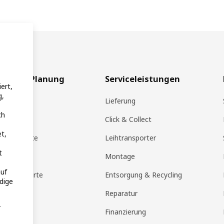
aufen & Planung
Serviceleistungen
ert,
g,
rte
Lieferung
ch
pp
Click & Collect
t,
KEA Produkte
Leihtransporter
t
ote
Montage
uf
eschenkkarte
Entsorgung & Recycling
dige
 Planer
Reparatur
r
g
Finanzierung