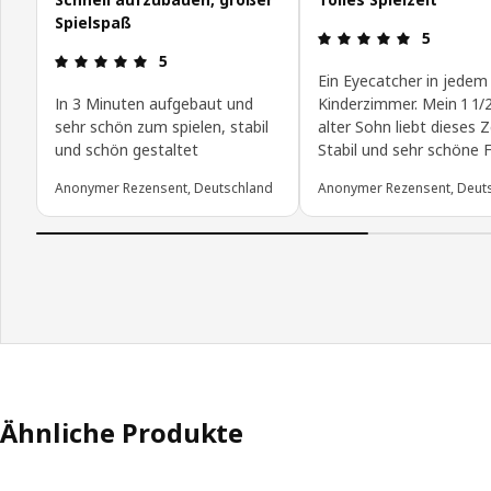
Spielspaß
Produktbew
5
Produktbewertung: 5 von 5 Sterne
5
Ein Eyecatcher in jedem
In 3 Minuten aufgebaut und
Kinderzimmer. Mein 1 1/
sehr schön zum spielen, stabil
alter Sohn liebt dieses Ze
und schön gestaltet
Stabil und sehr schöne F
Anonymer Rezensent, Deutschland
Anonymer Rezensent, Deut
Ähnliche Produkte