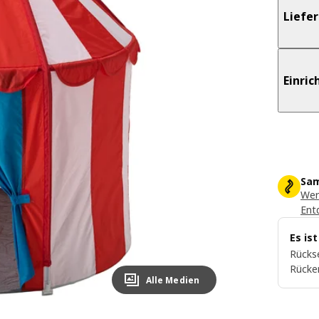
Liefe
Einri
Sam
Wer
Ent
Es is
Rückse
Rücke
Alle Medien