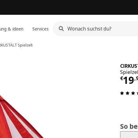
ung & Ideen
Services
RKUSTÄLT
Spielzelt
CIRKUS
Spielze
Pre
19
€
,
So b