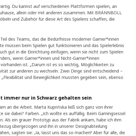
ärtig. Du kannst auf verschiedenen Plattformen spielen, an
Zuhause, allein oder mit anderen zusammen. Mit BRÄNNBOLL
öbeln und Zubehör für diese Art des Spielens schaffen, die
ar Teil des Teams, das die Bedürfnisse moderner Gamer*innen
kte müssen beim Spielen gut funktionieren und das Spielerlebnis
auch gut in die Einrichtung einfügen, wenn sie nicht zum Spielen
onders, wenn Gamer*innen und Nicht-Gamer*innen
orhanden ist. „Darum ist es so wichtig, Möglichkeiten zu
vität zur anderen zu wechseln. Zwei Dinge sind entscheidend –
p. „Flexibilität und Beweglichkeit mussten gegeben sein, ebenso
 immer nur in Schwarz gehalten sein
m an die Arbeit. Marta Kuprińska ließ sich ganz von ihrer
te sie dabei? Farben. „Ich wollte es auffällig. Beim Gamingsessel
hen. Als ein grauer Prototyp aus der Fabrik ankam, habe ich ihm
 Bezug übergezogen und ihn in unserer Designabteilung
ahen, sagten sie: ,Ja, lasst uns das so machen!‘ Aber für alle, die