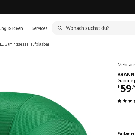
ung & Ideen
Services
LL
Gamingsessel aufblasbar
Mehr au
BRÄNN
Gamings
Pre
59
€
,
Farbe w