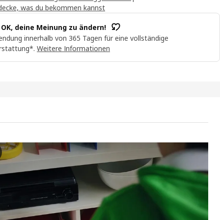
decke, was du bekommen kannst
t OK, deine Meinung zu ändern!
ndung innerhalb von 365 Tagen für eine vollständige
rstattung*.
Weitere Informationen
BOLL Gamingsessel aufblasbar, leuchtend grün
 dem Video sehen wir eine Person, die einen aufblasbaren Gaming-Lo