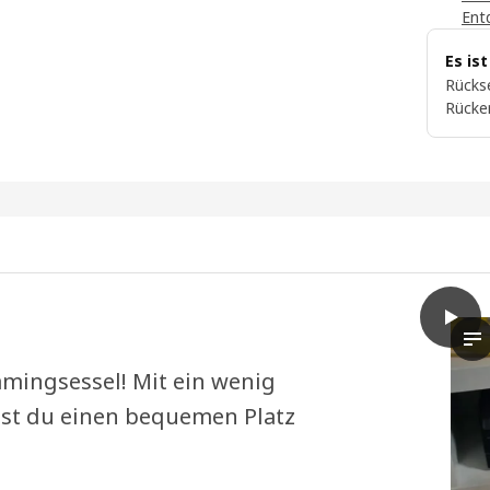
Ent
Es is
Rückse
Rücke
play
BRÄNN
In
ingsessel! Mit ein wenig
st du einen bequemen Platz