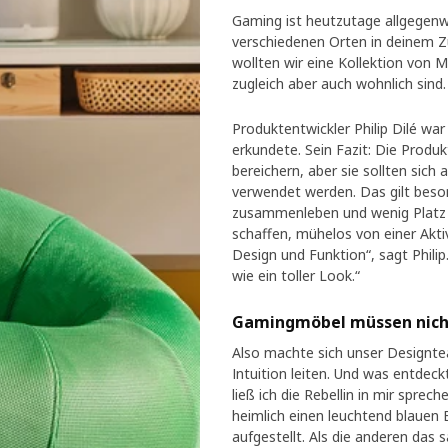
Gaming ist heutzutage allgegenw
verschiedenen Orten in deinem 
wollten wir eine Kollektion von M
zugleich aber auch wohnlich sind.
Produktentwickler Philip Dilé w
erkundete. Sein Fazit: Die Produ
bereichern, aber sie sollten sich 
verwendet werden. Das gilt bes
zusammenleben und wenig Platz v
schaffen, mühelos von einer Akti
Design und Funktion“, sagt Phili
wie ein toller Look.“
Gamingmöbel müssen nicht
Also machte sich unser Designtea
Intuition leiten. Und was entdeck
ließ ich die Rebellin in mir sprec
heimlich einen leuchtend blauen
aufgestellt. Als die anderen das s