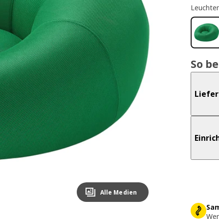
Leuchte
So b
Liefe
Einri
Alle Medien
Sam
Wer