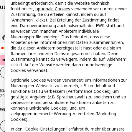
unbedingt erforderlich, damit die Website technisch
Über IKEA
funktioniert,
optionale Cookies
verwenden wir nur mit deiner
Zustimmung, die du erteilen kannst, indem du auf
"Annehmen" klickst. Bei Erteilung der Zustimmung findet
eine Datenverarbeitung auch außerhalb des EWR statt und
es werden von manchen Anbietern individuelle
Nutzungsprofile angelegt. Das bedeutet, dass diese
Anbieter deine Informationen mit Daten zusammenführen,
die du diesen Anbietern bereitgestellt hast oder die sie im
Rahmen ihrer anderen Dienste gesammelt haben. Deine
Zustimmung kannst du verweigern, indem du auf "Ablehnen"
klickst. Auf der Website werden dann nur notwendige
Cookies verwendet.
Cookie-Einstellungen
DE
Optionale Cookies werden verwendet: um Informationen zur
Nutzung der Webseite zu sammeln, z.B. um Inhalt und
IKEA Österreich - Südring, 2334 Vösendorf © Inter IKEA Systems B.V. 1999-
Funktionalität zu verbessern (Performance Cookies); um
2026
getätigte Angaben (z.B. Sprachauswahl) zu speichern und so
verbesserte und persönlichere Funktionen anbieten zu
können (Funktionale Cookies); und, um
Impressum
Datenschutzerklärung
Cookie Richtlinie
Responsible Disclosure
zielgruppenorientierte Werbung zu erstellen (Marketing
Cookies).
Widerruf / Rückgabe
In den "Cookie-Einstellungen" erfährst du mehr über unsere