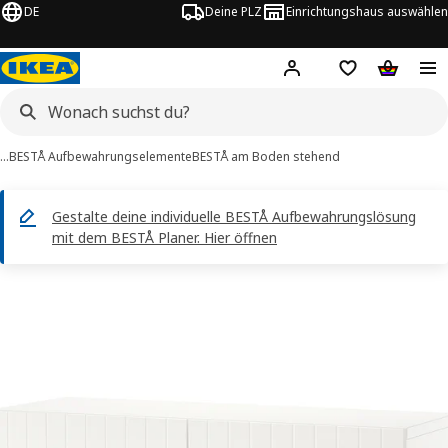
DE
Deine PLZ
Einrichtungshaus auswählen
Hej!
Jetzt anmelden.
Einkaufsliste
Warenko
…
BESTÅ Aufbewahrungselemente
BESTÅ am Boden stehend
Gestalte deine individuelle BESTÅ Aufbewahrungslösung
mit dem BESTÅ Planer. Hier öffnen
ESTÅ -Bilder
tinformation