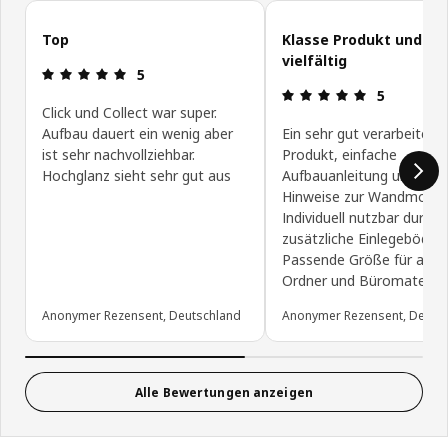
Kundenbewertungen überspringen
Top
Klasse Produkt und se
vielfältig
Produktbewertung: 5 von 5 Sterne
5
Produktbewe
5
Click und Collect war super.
Aufbau dauert ein wenig aber
Ein sehr gut verarbeitete
ist sehr nachvollziehbar.
Produkt, einfache
Hochglanz sieht sehr gut aus
Aufbauanleitung und gut
Hinweise zur Wandmonta
Individuell nutzbar durch
zusätzliche Einlegeböden.
Passende Größe für allerl
Ordner und Büromaterial
Anonymer Rezensent, Deutschland
Anonymer Rezensent, Deuts
Alle Bewertungen anzeigen