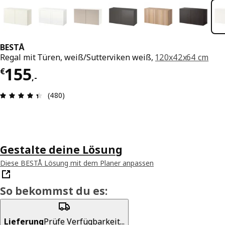
BESTÅ
Regal mit Türen, weiß/Sutterviken weiß,
120x42x64 cm
Preis € 155,-
155
€
,
-
Produktbewertung: 4.4 von 5 Sterne Alle Bewer
(480)
Gestalte deine Lösung
Diese BESTÅ Lösung mit dem Planer anpassen
So bekommst du es:
Lieferung
Prüfe Verfügbarkeit...