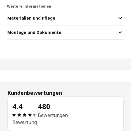
Weitere Informationen
Materialien und Pflege
Montage und Dokumente
Kundenbewertungen
4.4
480
Produktbewertung: 4.4 von 5 Sterne Alle Bewert
Bewertungen
Bewertung