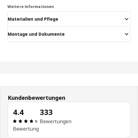
Weitere Informationen
Materialien und Pflege
Montage und Dokumente
Kundenbewertungen
4.4
333
Produktbewertung: 4.4 von 5 Sterne Alle Bewert
Bewertungen
Bewertung