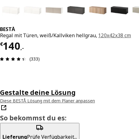
BESTÅ
Regal mit Türen, weiß/Kallviken hellgrau,
120x42x38 cm
Preis € 140,-
140
€
,
-
Produktbewertung: 4.4 von 5 Sterne Alle Bewer
(333)
Gestalte deine Lösung
Diese BESTÅ Lösung mit dem Planer anpassen
So bekommst du es:
Lieferung
Prüfe Verfügbarkeit...