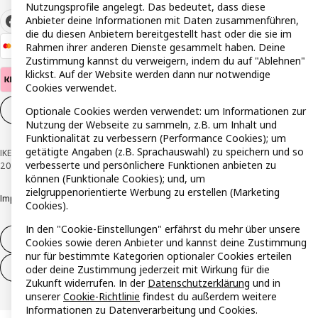
Nutzungsprofile angelegt. Das bedeutet, dass diese
Anbieter deine Informationen mit Daten zusammenführen,
die du diesen Anbietern bereitgestellt hast oder die sie im
Rahmen ihrer anderen Dienste gesammelt haben. Deine
Zustimmung kannst du verweigern, indem du auf "Ablehnen"
klickst. Auf der Website werden dann nur notwendige
Cookies verwendet.
Cookie-Einstellungen
DE
Optionale Cookies werden verwendet: um Informationen zur
Nutzung der Webseite zu sammeln, z.B. um Inhalt und
Funktionalität zu verbessern (Performance Cookies); um
getätigte Angaben (z.B. Sprachauswahl) zu speichern und so
IKEA Österreich - Südring, 2334 Vösendorf © Inter IKEA Systems B.V. 1999-
verbesserte und persönlichere Funktionen anbieten zu
2026
können (Funktionale Cookies); und, um
zielgruppenorientierte Werbung zu erstellen (Marketing
Impressum
Datenschutzerklärung
Cookie Richtlinie
Responsible Disclosure
Cookies).
In den "Cookie-Einstellungen" erfährst du mehr über unsere
Widerruf / Rückgabe
Cookies sowie deren Anbieter und kannst deine Zustimmung
nur für bestimmte Kategorien optionaler Cookies erteilen
Widerrufsrecht ausüben (Services)
oder deine Zustimmung jederzeit mit Wirkung für die
Zukunft widerrufen. In der
Datenschutzerklärung
und in
unserer
Cookie-Richtlinie
findest du außerdem weitere
Informationen zu Datenverarbeitung und Cookies.