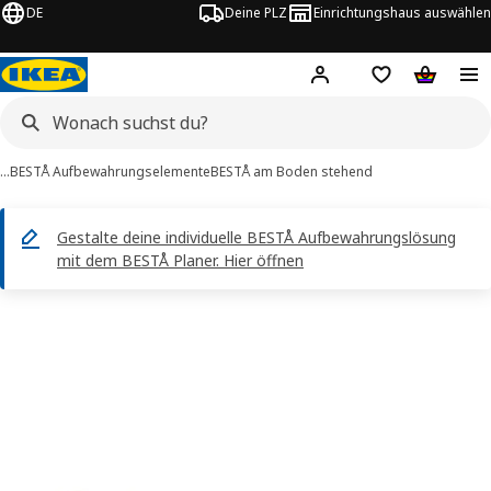
DE
Deine PLZ
Einrichtungshaus auswählen
Hej!
Jetzt anmelden.
Einkaufsliste
Warenko
…
BESTÅ Aufbewahrungselemente
BESTÅ am Boden stehend
Gestalte deine individuelle BESTÅ Aufbewahrungslösung
mit dem BESTÅ Planer. Hier öffnen
ESTÅ -Bilder
tinformation