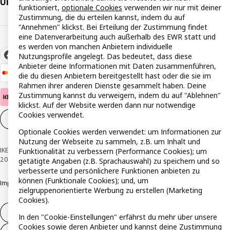
Über IKEA
funktioniert,
optionale Cookies
verwenden wir nur mit deiner
Zustimmung, die du erteilen kannst, indem du auf
"Annehmen" klickst. Bei Erteilung der Zustimmung findet
eine Datenverarbeitung auch außerhalb des EWR statt und
es werden von manchen Anbietern individuelle
Nutzungsprofile angelegt. Das bedeutet, dass diese
Anbieter deine Informationen mit Daten zusammenführen,
die du diesen Anbietern bereitgestellt hast oder die sie im
Rahmen ihrer anderen Dienste gesammelt haben. Deine
Zustimmung kannst du verweigern, indem du auf "Ablehnen"
klickst. Auf der Website werden dann nur notwendige
Cookies verwendet.
Cookie-Einstellungen
DE
Optionale Cookies werden verwendet: um Informationen zur
Nutzung der Webseite zu sammeln, z.B. um Inhalt und
IKEA Österreich - Südring, 2334 Vösendorf © Inter IKEA Systems B.V. 1999-
Funktionalität zu verbessern (Performance Cookies); um
2026
getätigte Angaben (z.B. Sprachauswahl) zu speichern und so
verbesserte und persönlichere Funktionen anbieten zu
können (Funktionale Cookies); und, um
Impressum
Datenschutzerklärung
Cookie Richtlinie
Responsible Disclosure
zielgruppenorientierte Werbung zu erstellen (Marketing
Cookies).
Widerruf / Rückgabe
In den "Cookie-Einstellungen" erfährst du mehr über unsere
Cookies sowie deren Anbieter und kannst deine Zustimmung