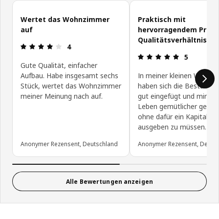
Kundenbewertungen überspringen
Wertet das Wohnzimmer
Praktisch mit
auf
hervorragendem Preis
Qualitätsverhältniss
Produktbewertung: 4 von 5 Sterne
4
Produktbewe
5
Gute Qualität, einfacher
Aufbau. Habe insgesamt sechs
In meiner kleinen Wohnu
Stück, wertet das Wohnzimmer
haben sich die Besta El
meiner Meinung nach auf.
gut eingefügt und mir da
Leben gemütlicher gemac
ohne dafür ein Kapital
ausgeben zu müssen.
Anonymer Rezensent, Deutschland
Anonymer Rezensent, Deuts
Alle Bewertungen anzeigen