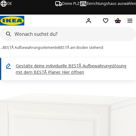
DE
Deine PLZ
Einrichtungshaus auswählen
Hej!
Jetzt anmelden.
Einkaufsliste
Warenko
…
BESTÅ Aufbewahrungselemente
BESTÅ am Boden stehend
Gestalte deine individuelle BESTÅ Aufbewahrungslösung
mit dem BESTÅ Planer. Hier öffnen
ESTÅ -Bilder
tinformation