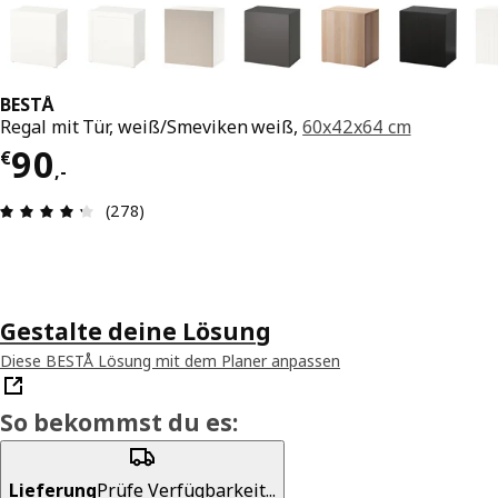
BESTÅ
Regal mit Tür, weiß/Smeviken weiß,
60x42x64 cm
Preis € 90,-
90
€
,
-
Produktbewertung: 4.3 von 5 Sterne Alle Bewer
(278)
Gestalte deine Lösung
Diese BESTÅ Lösung mit dem Planer anpassen
So bekommst du es:
Lieferung
Prüfe Verfügbarkeit...