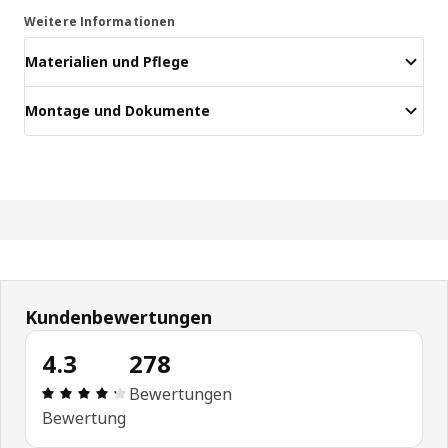
Weitere Informationen
Materialien und Pflege
Montage und Dokumente
Kundenbewertungen
4.3
278
Produktbewertung: 4.3 von 5 Sterne Alle Bewert
Bewertungen
Bewertung