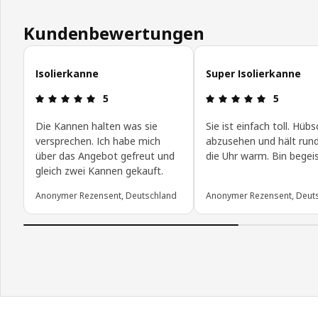
Kundenbewertungen
Kundenbewertungen überspringen
Isolierkanne
Super Isolierkanne
Produktbewertung: 5 von 5 Sterne
Produktbew
5
5
Die Kannen halten was sie
Sie ist einfach toll. Hübs
versprechen. Ich habe mich
abzusehen und hält run
über das Angebot gefreut und
die Uhr warm. Bin begei
gleich zwei Kannen gekauft.
Anonymer Rezensent, Deutschland
Anonymer Rezensent, Deut