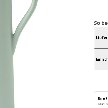
So b
Liefe
Einri
Es is
Rückse