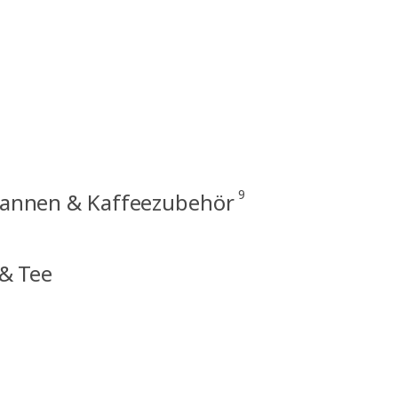
9
kannen & Kaffeezubehör
 & Tee