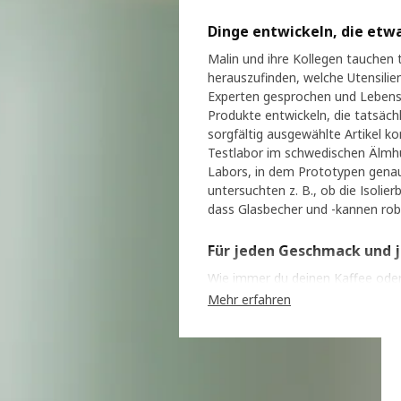
Dinge entwickeln, die etw
Malin und ihre Kollegen tauchen t
herauszufinden, welche Utensilie
Experten gesprochen und Lebens-
Produkte entwickeln, die tatsäch
sorgfältig ausgewählte Artikel k
Testlabor im schwedischen Älmhu
Labors, in dem Prototypen gena
untersuchten z. B., ob die Isolier
dass Glasbecher und -kannen robus
Für jeden Geschmack und 
Wie immer du deinen Kaffee oder 
brauchst, um das Getränk perfek
Mehr erfahren
unserem Sortiment. "Das ist ein
Möglichkeit, den täglichen Genuss