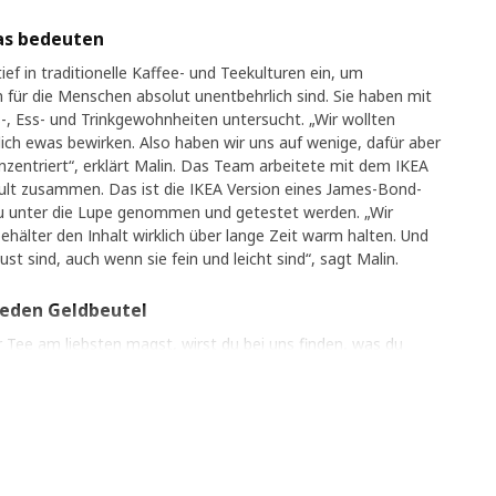
as bedeuten
ief in traditionelle Kaffee- und Teekulturen ein, um
n für die Menschen absolut unentbehrlich sind. Sie haben mit
, Ess- und Trinkgewohnheiten untersucht. „Wir wollten
lich ewas bewirken. Also haben wir uns auf wenige, dafür aber
onzentriert“, erklärt Malin. Das Team arbeitete mit dem IKEA
lt zusammen. Das ist die IKEA Version eines James-Bond-
u unter die Lupe genommen und getestet werden. „Wir
behälter den Inhalt wirklich über lange Zeit warm halten. Und
t sind, auch wenn sie fein und leicht sind“, sagt Malin.
jeden Geldbeutel
Tee am liebsten magst, wirst du bei uns finden, was du
t zu machen. Und es gibt für jedes Budget das Passende in
er unserer Beiträge zu einem besseren Leben daheim. Eine
 stets ein wenig zu erhöhen, Tasse für Tasse", schließt Malin.