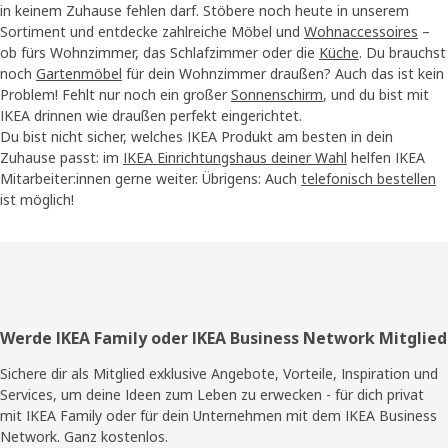
in keinem Zuhause fehlen darf. Stöbere noch heute in unserem
Sortiment und entdecke zahlreiche Möbel und
Wohnaccessoires
–
ob fürs Wohnzimmer, das Schlafzimmer oder die
Küche
. Du brauchst
noch
Gartenmöbel
für dein Wohnzimmer draußen? Auch das ist kein
Problem! Fehlt nur noch ein großer
Sonnenschirm
, und du bist mit
IKEA drinnen wie draußen perfekt eingerichtet.
Du bist nicht sicher, welches IKEA Produkt am besten in dein
Zuhause passt: im
IKEA Einrichtungshaus deiner Wahl
helfen IKEA
Mitarbeiter:innen gerne weiter. Übrigens: Auch
telefonisch bestellen
ist möglich!
Fußzeile
Werde IKEA Family oder IKEA Business Network Mitglied
Sichere dir als Mitglied exklusive Angebote, Vorteile, Inspiration und
Services, um deine Ideen zum Leben zu erwecken - für dich privat
mit IKEA Family oder für dein Unternehmen mit dem IKEA Business
Network. Ganz kostenlos.