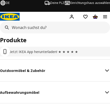
DE
Deine PLZ
Einrichtungshaus auswählen
Hej!
Jetzt anmelden.
Einkaufsliste
Warenko
Produkte
Jetzt IKEA App herunterladen! ★ ★ ★ ★ ★
Outdoormöbel & Zubehör
Aufbewahrungsmöbel