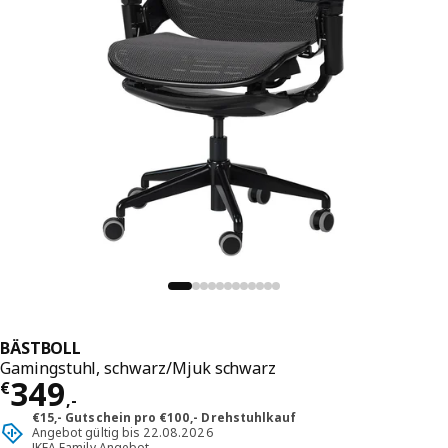
BÄSTBOLL
Gamingstuhl, schwarz/Mjuk schwarz
Preis € 349,-
349
€
,
-
€15,- Gutschein pro €100,- Drehstuhlkauf
Angebot gültig bis 22.08.2026
IKEA Family Angebot