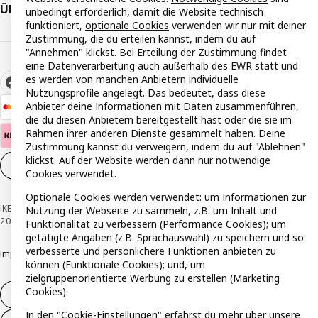
Über IKEA
unbedingt erforderlich, damit die Website technisch
funktioniert,
optionale Cookies
verwenden wir nur mit deiner
Zustimmung, die du erteilen kannst, indem du auf
"Annehmen" klickst. Bei Erteilung der Zustimmung findet
eine Datenverarbeitung auch außerhalb des EWR statt und
es werden von manchen Anbietern individuelle
Nutzungsprofile angelegt. Das bedeutet, dass diese
Anbieter deine Informationen mit Daten zusammenführen,
die du diesen Anbietern bereitgestellt hast oder die sie im
Rahmen ihrer anderen Dienste gesammelt haben. Deine
Zustimmung kannst du verweigern, indem du auf "Ablehnen"
klickst. Auf der Website werden dann nur notwendige
Cookie-Einstellungen
DE
Cookies verwendet.
Optionale Cookies werden verwendet: um Informationen zur
IKEA Österreich - Südring, 2334 Vösendorf © Inter IKEA Systems B.V. 1999-
Nutzung der Webseite zu sammeln, z.B. um Inhalt und
2026
Funktionalität zu verbessern (Performance Cookies); um
getätigte Angaben (z.B. Sprachauswahl) zu speichern und so
verbesserte und persönlichere Funktionen anbieten zu
Impressum
Datenschutzerklärung
Cookie Richtlinie
Responsible Disclosure
können (Funktionale Cookies); und, um
zielgruppenorientierte Werbung zu erstellen (Marketing
Cookies).
Widerruf / Rückgabe
In den "Cookie-Einstellungen" erfährst du mehr über unsere