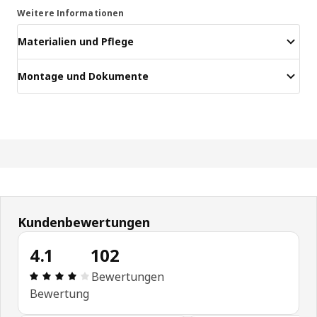
Weitere Informationen
Materialien und Pflege
Montage und Dokumente
Kundenbewertungen
4.1
102
Produktbewertung: 4.1 von 5 Sterne Alle Bewert
Bewertungen
Bewertung