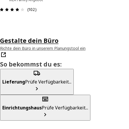
Produktbewertung: 4.1 von 5 Sterne Alle Bewer
(102)
Gestalte dein Büro
Richte dein Büro in unserem Planungstool ein
So bekommst du es:
Lieferung
Prüfe Verfügbarkeit...
Einrichtungshaus
Prüfe Verfügbarkeit...