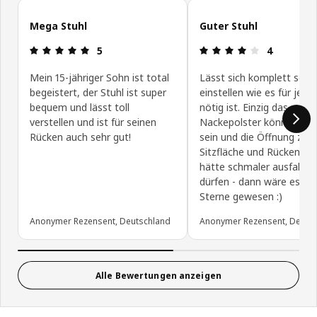
Kundenbewertungen überspringen
Mega Stuhl
Guter Stuhl
Produktbewertung: 5 von 5 Sterne
Produktbewe
5
4
Mein 15-jähriger Sohn ist total
Lässt sich komplett so
begeistert, der Stuhl ist super
einstellen wie es für jede
bequem und lässt toll
nötig ist. Einzig das
verstellen und ist für seinen
Nackepolster könnte wei
Rücken auch sehr gut!
sein und die Öffnung zwi
Sitzfläche und Rückenleh
hätte schmaler ausfallen
dürfen - dann wäre es die
Sterne gewesen :)
Anonymer Rezensent, Deutschland
Anonymer Rezensent, Deuts
Alle Bewertungen anzeigen