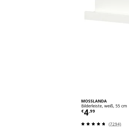
MOSSLANDA
Bilderleiste, weiß, 55 cm
Preis € 4,99
4
€
,
99
Überprüfun
(7294)