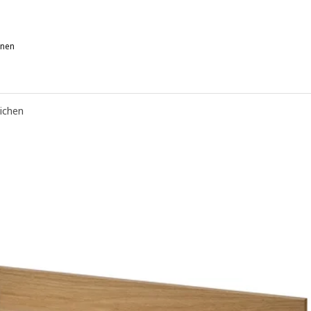
onen
ACK, Wandregal, Eicheneff wlas, 30x26 cm
ACK, Wandregal, schwarzbraun, 30x26 cm
eichen
ACK, Wandregal, rot, 30x26 cm