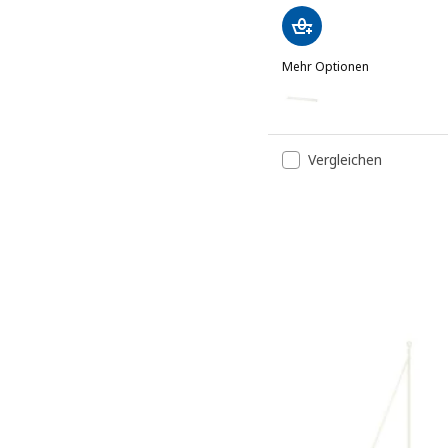
Mehr Optionen
MOSSLANDA
Option: MOSSLANDA, Bilde
Vergleichen