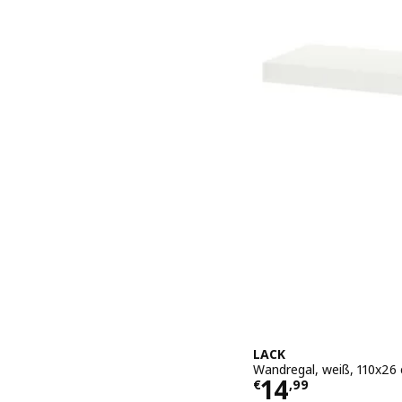
LACK
Wandregal, weiß, 110x26
Preis € 14,9
14
€
,
99