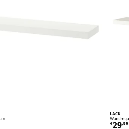
LACK
 cm
Wandregal
9
Preis
29
€
,
99