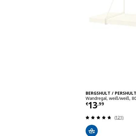
BERGSHULT / PERSHUL
Wandregal, weiß/weiß, 8
Preis € 13,9
13
€
,
99
Überprüfun
(121)