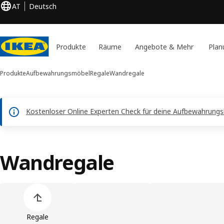
AT
Deutsch
Produkte
Räume
Angebote & Mehr
Plan
Produkte
Aufbewahrungsmöbel
Regale
Wandregale
Kostenloser Online Experten Check für deine Aufbewahrungsl
Wandregale
Produktliste überspringen
Regale