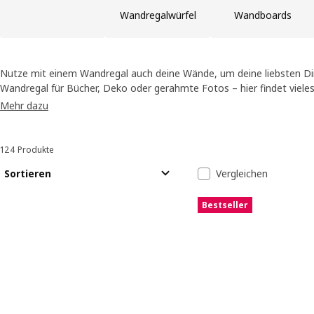
Wandregalwürfel
Wandboards
Nutze mit einem Wandregal auch deine Wände, um deine liebsten Di
Wandregal für Bücher, Deko oder gerahmte Fotos – hier findet vieles 
inspirieren und dekoriere deine Räume mit Hängeregalen.
Mehr dazu
124 Produkte
Sortieren und Filtern
Zu den Ergebnissen springen
Liste der Erge
Sortieren
Vergleichen
Bestseller