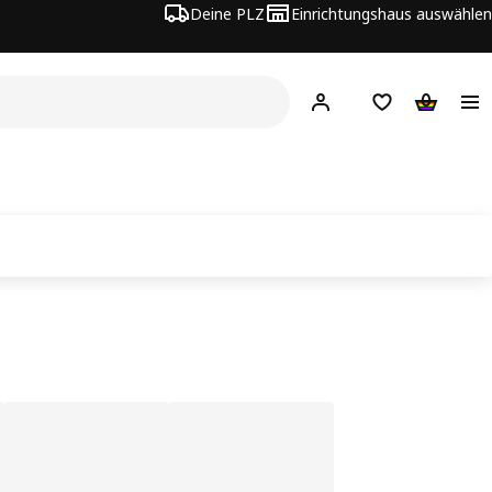
Deine PLZ
Einrichtungshaus auswählen
Hej!
Jetzt anmelden.
Einkaufsliste
Warenko