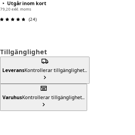
Utgår inom kort
79,20 exkl. moms
Recension: 4.7 utav 5 stjärnor. Totalt antal rece
(24)
Tillgänglighet
Leverans
Kontrollerar tillgänglighet...
Varuhus
Kontrollerar tillgänglighet...