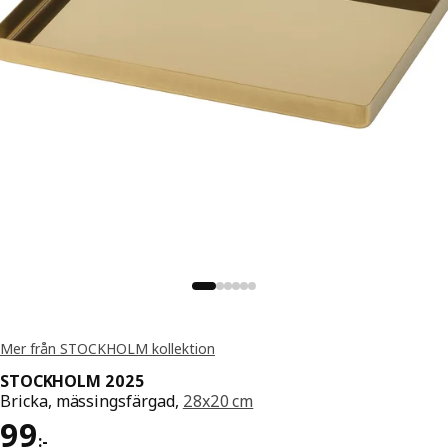
Mer från STOCKHOLM kollektion
STOCKHOLM 2025
Bricka, mässingsfärgad,
28x20 cm
Pris 99:-
99
:
-