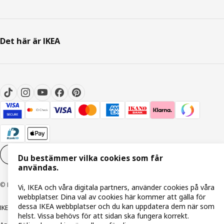
Det här är IKEA
Inställningar för Cookies
SV
Du bestämmer vilka cookies som får
användas.
© Inter IKEA Systems B.V. 1999-2026
Vi, IKEA och våra digitala partners, använder cookies på våra
webbplatser. Dina val av cookies här kommer att gälla för
dessa IKEA webbplatser och du kan uppdatera dem när som
IKEA Family integritetspolicy
Integritetspolicy
Cookiepolicy
helst. Vissa behövs för att sidan ska fungera korrekt.