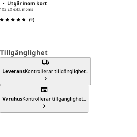
Utgår inom kort
103,20 exkl. moms
Recension: 4.7 utav 5 stjärnor. Totalt antal recen
(9)
Tillgänglighet
Leverans
Kontrollerar tillgänglighet...
Varuhus
Kontrollerar tillgänglighet...