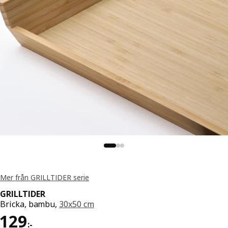
Mer från GRILLTIDER serie
GRILLTIDER
Bricka, bambu,
30x50 cm
Pris 129:-
129
:
-