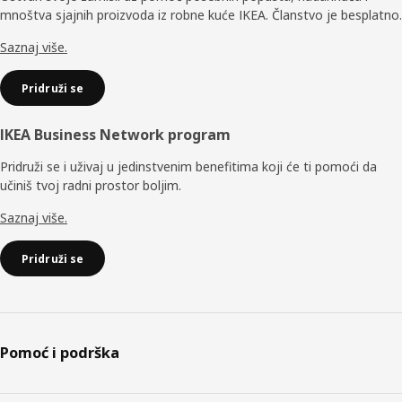
mnoštva sjajnih proizvoda iz robne kuće IKEA. Članstvo je besplatno.
Saznaj više.
Pridruži se
IKEA Business Network program
Pridruži se i uživaj u jedinstvenim benefitima koji će ti pomoći da
učiniš tvoj radni prostor boljim.
Saznaj više.
Pridruži se
Pomoć i podrška