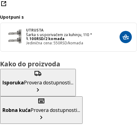
Upotpuni s
UTRUSTA
Šarka s usporivačem za kuhinju, 110 °
Cena 1100RSD/2 komada
1.100
RSD
/2 komada
Dodaj
Jedinična cena: 550RSD/komada
Kako do proizvoda
Isporuka
Provera dostupnosti...
Robna kuća
Provera dostupnosti...