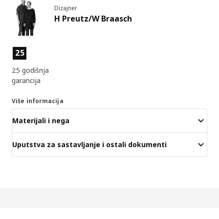
Dizajner
H Preutz/W Braasch
Funkcije proizvoda
25
25 godišnja
garancija
Više informacija
Materijali i nega
Uputstva za sastavljanje i ostali dokumenti