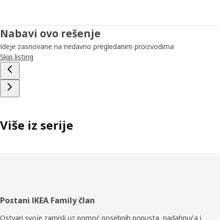
Nabavi ovo rešenje
Ideje zasnovane na nedavno pregledanim proizvodima
Skip listing
Više iz serije
Podnožje
Postani IKEA Family član
Ostvari svoje zamisli uz pomoć posebnih popusta, nadahnuća i