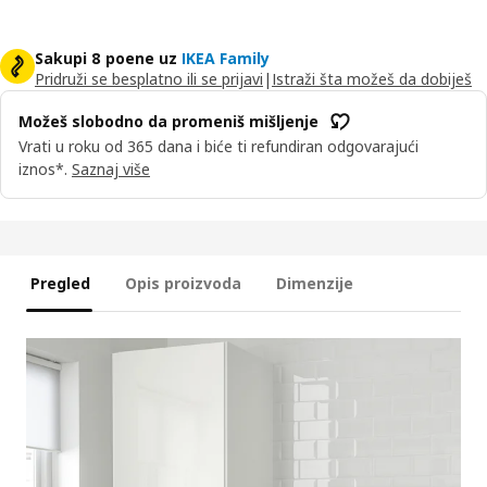
Sakupi 8 poene uz
IKEA Family
Pridruži se besplatno ili se prijavi
|
Istraži šta možeš da dobiješ
Možeš slobodno da promeniš mišljenje
Vrati u roku od 365 dana i biće ti refundiran odgovarajući
iznos*.
Saznaj više
Pregled
Opis proizvoda
Dimenzije