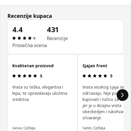
Recenzije kupaca
4.4
431
Pregled: 4.4 od mogućih 5 zvezdica. Ukupan broj 
Recenzije
Prosečna ocena
Preskoči recenzije kupaca
Kvalitetan proizvod
Sjajan front
Pregled: 5 od mogućih 5 zvezdica.
Pregled: 5 o
5
5
Vrata su teška, elegantna i
Vrata visokog sjaja se la
lepa, te opravdavaju uložena
odrzavaju. Nije potrebno
sredstva.
kupovati i ručicu za otvar
jer je u dizajnu vrata
obezbedjen i rukohvat za
otvaranje.
Јасна, Србија
Sanin, Србија