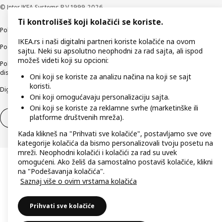
© Inter IKEA Systems B.V 1999-2026
Ti kontrolišeš koji kolačići se koriste.
Politika privatnosti
Kako koristimo kolačiće (Cookies)
Načini poslovanja
IKEA.rs i naši digitalni partneri koriste kolačiće na ovom
Podaci o kompaniji IKEA Srbija
sajtu. Neki su apsolutno neophodni za rad sajta, ali ispod
možeš videti koji su opcioni:
Politika etičnog otkrivanja bezbednosnih nedostataka (responsible
disclosure)
Oni koji se koriste za analizu načina na koji se sajt
koristi.
Digitalna pristupačnost
Oni koji omogućavaju personalizaciju sajta.
Oni koji se koriste za reklamne svrhe (marketinške ili
platforme društvenih mreža).
Povlačenje iz ugovora
Odustani od ugovora (usluge)
Kada klikneš na "Prihvati sve kolačiće", postavljamo sve ove
kategorije kolačića da bismo personalizovali tvoju posetu na
mreži. Neophodni kolačići i kolačići za rad su uvek
omogućeni. Ako želiš da samostalno postaviš kolačiće, klikni
na "Podešavanja kolačića".
Saznaj više o ovim vrstama kolačića
Prihvati sve kolačiće