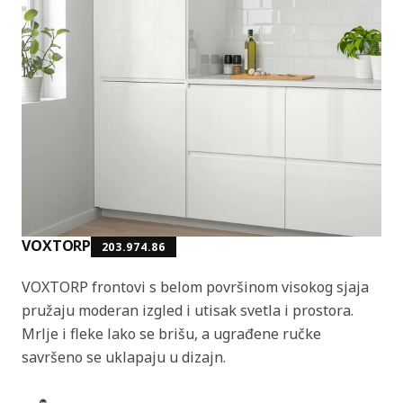
VOXTORP
203.974.86
VOXTORP frontovi s belom površinom visokog sjaja
pružaju moderan izgled i utisak svetla i prostora.
Mrlje i fleke lako se brišu, a ugrađene ručke
savršeno se uklapaju u dizajn.