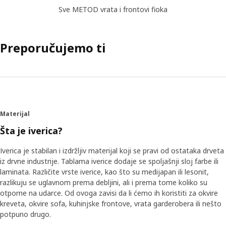
Sve METOD vrata i frontovi fioka
Preporučujemo ti
Materijal
Šta je iverica?
Iverica je stabilan i izdržljiv materijal koji se pravi od ostataka drveta
iz drvne industrije. Tablama iverice dodaje se spoljašnji sloj farbe ili
laminata. Različite vrste iverice, kao što su medijapan ili lesonit,
razlikuju se uglavnom prema debljini, ali i prema tome koliko su
otporne na udarce. Od ovoga zavisi da li ćemo ih koristiti za okvire
kreveta, okvire sofa, kuhinjske frontove, vrata garderobera ili nešto
potpuno drugo.