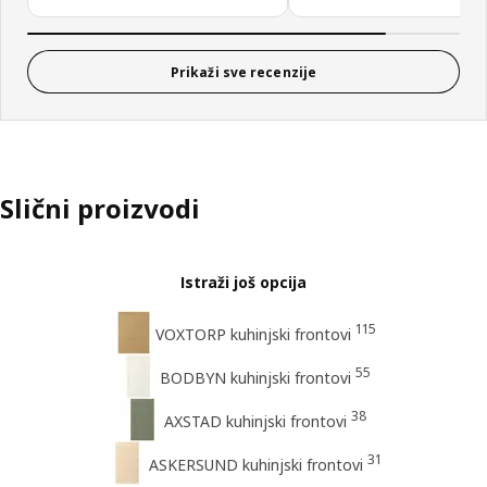
Prikaži sve recenzije
Slični proizvodi
Istraži još opcija
115
VOXTORP kuhinjski frontovi
55
BODBYN kuhinjski frontovi
38
AXSTAD kuhinjski frontovi
31
ASKERSUND kuhinjski frontovi