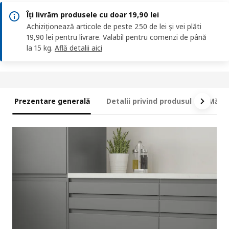
Îți livrăm produsele cu doar 19,90 lei
Achiziționează articole de peste 250 de lei și vei plăti
19,90 lei pentru livrare. Valabil pentru comenzi de până
la 15 kg.
Află detalii aici
Prezentare generală
Detalii privind produsul
Măsur