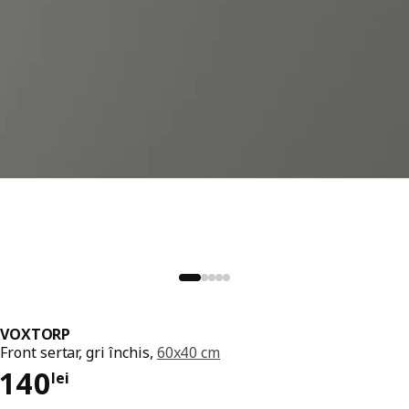
VOXTORP
Front sertar, gri închis,
60x40 cm
Preț 140lei
140
lei