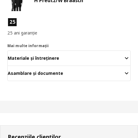
H Preutz/W Braasch
Caracteristicile produselor
25
25 ani garanție
Mai multe informații
Materiale și întreținere
Asamblare și documente
Recenziile clienților