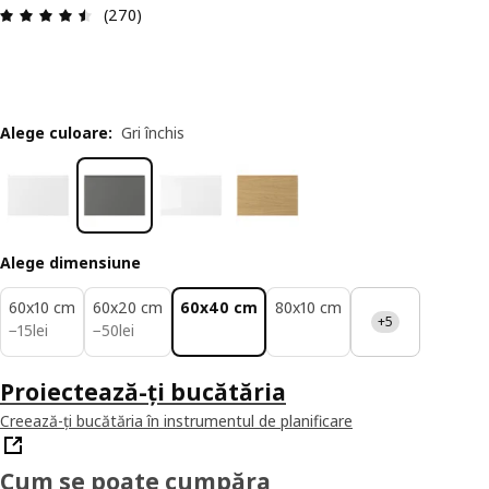
Prezentare generală: 4.5 din 5 stele Total recenz
(270)
Alege culoare
:
Gri închis
Alege dimensiune
60x10 cm
60x20 cm
60x40 cm
80x10 cm
+5
15lei
50lei
−
15
lei
−
50
lei
Proiectează-ți bucătăria
Creează-ți bucătăria în instrumentul de planificare
Cum se poate cumpăra