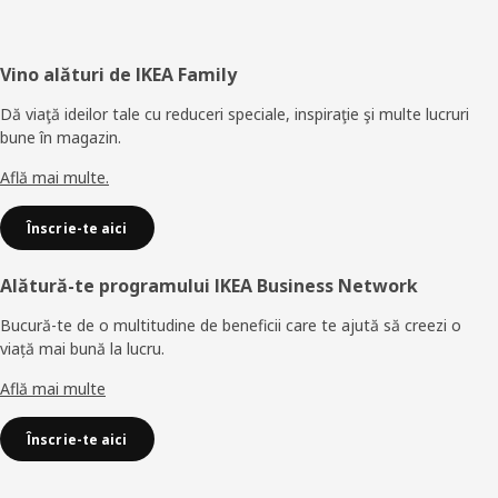
Subsol
Vino alături de IKEA Family
Dă viaţă ideilor tale cu reduceri speciale, inspiraţie şi multe lucruri
bune în magazin.
Află mai multe.
Înscrie-te aici
Alătură-te programului IKEA Business Network
Bucură-te de o multitudine de beneficii care te ajută să creezi o
viață mai bună la lucru.
Află mai multe
Înscrie-te aici