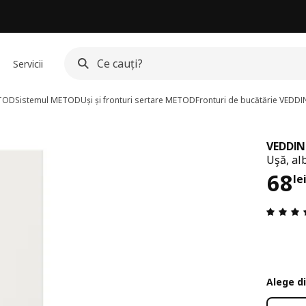
Servicii
ETOD
Sistemul METOD
Uși și fronturi sertare METOD
Fronturi de bucătărie VEDD
VEDDIN
Uşă, al
Pre
68
le
Alege d