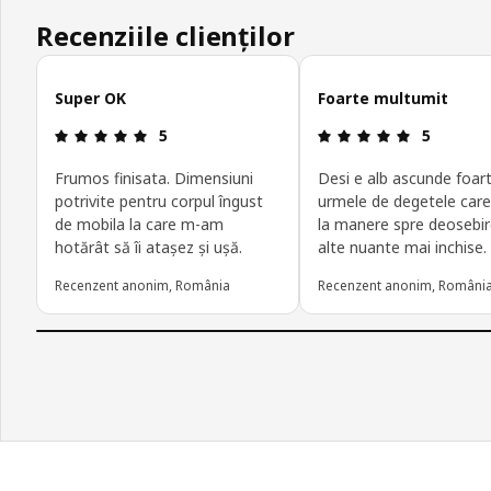
Recenziile clienților
Omite recenziile clienților
Super OK
Foarte multumit
Prezentare generală: 5 din 5 stele
Prezentare 
5
5
Frumos finisata. Dimensiuni
Desi e alb ascunde foar
potrivite pentru corpul îngust
urmele de degetele care
de mobila la care m-am
la manere spre deosebir
hotărât să îi atașez și ușă.
alte nuante mai inchise.
Recenzent anonim, România
Recenzent anonim, Români