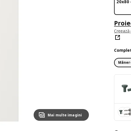
20x80
Proie
Creează-ț
Complet
Mânere
Mai multe imagini