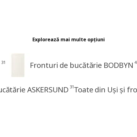
Explorează mai multe opțiuni
31
4
E
Fronturi de bucătărie BODBYN
31
bucătărie ASKERSUND
Toate din Uși și f