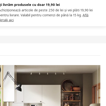
Îți livrăm produsele cu doar 19,90 lei
Achiziționează articole de peste 250 de lei și vei plăti 19,90 lei
pentru livrare. Valabil pentru comenzi de până la 15 kg.
Află
etalii aici
NGE Uşă, alb, 20x80 cm
 videoclip, este prezentată o demonstrație a ușii VEDDINGE. Ușa face p