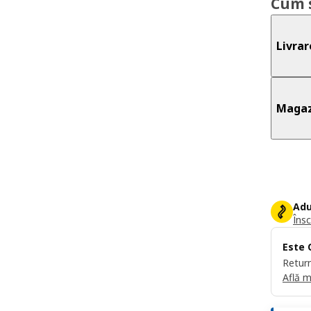
Cum 
Livrar
Magaz
Adu
Însc
Este 
Return
Află m