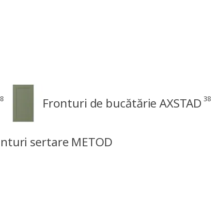
8
38
Fronturi de bucătărie AXSTAD
ronturi sertare METOD