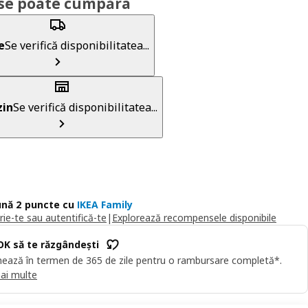
se poate cumpăra
e
Se verifică disponibilitatea...
in
Se verifică disponibilitatea...
nă 2 puncte cu
IKEA Family
rie-te sau autentifică-te
|
Explorează recompensele disponibile
OK să te răzgândești
ează în termen de 365 de zile pentru o rambursare completă*.
ai multe