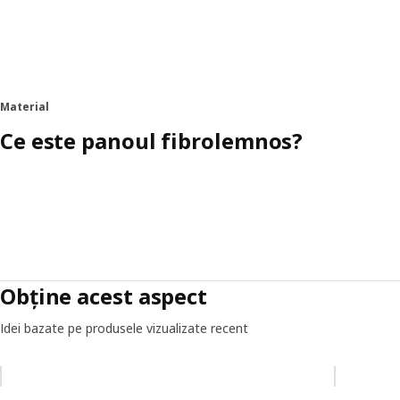
Material
Ce este panoul fibrolemnos?
Obține acest aspect
Idei bazate pe produsele vizualizate recent
Omiteți lista