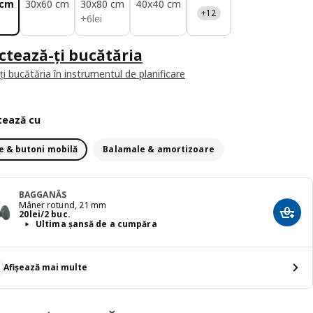
 cm
30x60 cm
30x80 cm
40x40 cm
+12
6lei
+
6
lei
ctează-ți bucătăria
i bucătăria în instrumentul de planificare
ează cu
 & butoni mobilă
Balamale & amortizoare
BAGGANÄS
Mâner rotund, 21 mm
Preț 20lei/2 buc.
20
lei
/2 buc.
Adaug
Ultima șansă de a cumpăra
Afișează mai multe