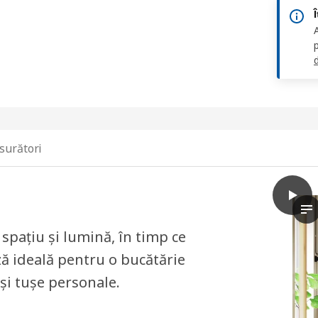
d
surători
play
VEDDI
În
spațiu și lumină, în timp ce
ază ideală pentru o bucătărie
și tușe personale.