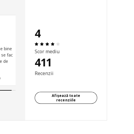
4
generală: 5 din 5 stele
Prezentare generală: 4 din 5 stele Tota
te bine
Scor mediu
 se fac
411
e de
Recenzii
a
Afișează toate
recenziile