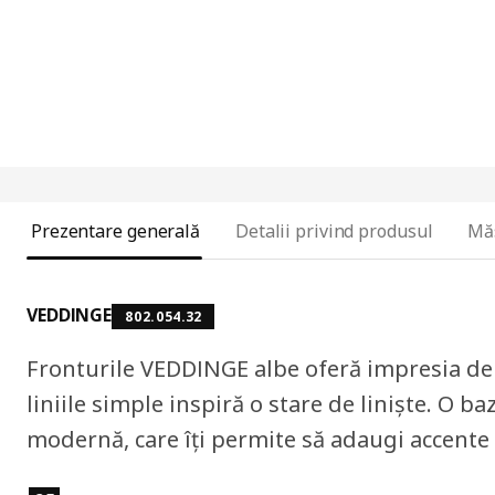
Prezentare generală
Detalii privind produsul
Mă
VEDDINGE
802.054.32
Fronturile VEDDINGE albe oferă impresia de 
liniile simple inspiră o stare de liniște. O b
modernă, care îți permite să adaugi accente 
Caracteristicile produselor